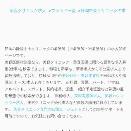
美容クリニック求人
ブランド一覧
静岡中央クリニックの求人
静岡の静岡中央クリニックの看護師（正看護師・准看護師）の求人詳細
ページです。
美容医療相談室なら、美容クリニック・美容医療に関わる豊富な求人募
集(仕事)を検索できます。転職も新卒も、新着求人から非公開求人まで
多数掲載しており、積極採用中の
美容外科
・
美容皮膚科
の医師求人や看
護師(ナース)求人も多くあります。 正社員、常勤、パート、非常勤、
アルバイト、スポット、契約社員、派遣、 紹介予定派遣など希望の雇
用形態での検索ができます。 医師求人、
美容看護師求人
、
美容カウン
セラー求人
、美容クリニック受付求人など多数の職種に対応していま
す。
美容クリニック専門の転職エージェント
としての無料サポートも
可能ですので、お気軽にお問い合せください。