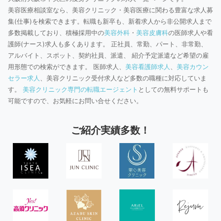
美容医療相談室なら、美容クリニック・美容医療に関わる豊富な求人募
集(仕事)を検索できます。転職も新卒も、新着求人から非公開求人まで
多数掲載しており、積極採用中の
美容外科
・
美容皮膚科
の医師求人や看
護師(ナース)求人も多くあります。 正社員、常勤、パート、非常勤、
アルバイト、スポット、契約社員、派遣、 紹介予定派遣など希望の雇
用形態での検索ができます。 医師求人、
美容看護師求人
、
美容カウン
セラー求人
、美容クリニック受付求人など多数の職種に対応していま
す。
美容クリニック専門の転職エージェント
としての無料サポートも
可能ですので、お気軽にお問い合せください。
ご紹介実績多数！