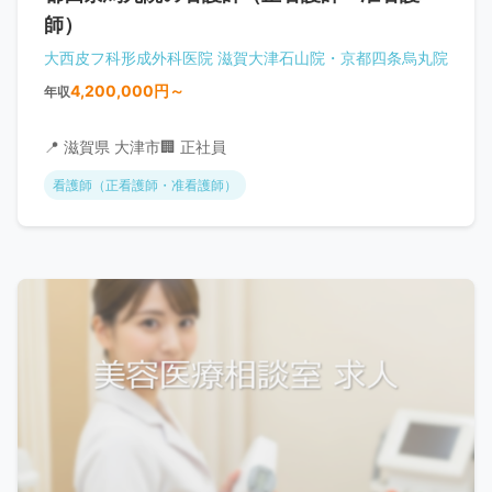
師）
大西皮フ科形成外科医院 滋賀大津石山院・京都四条烏丸院
4,200,000円～
年収
📍 滋賀県 大津市
🏢 正社員
看護師（正看護師・准看護師）