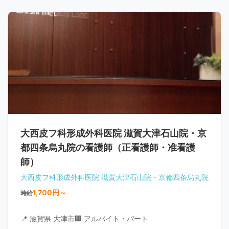
大西皮フ科形成外科医院 滋賀大津石山院・京
都四条烏丸院の看護師（正看護師・准看護
師）
大西皮フ科形成外科医院 滋賀大津石山院・京都四条烏丸院
1,700円～
時給
📍 滋賀県 大津市
🏢 アルバイト・パート