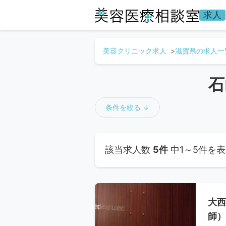
求人
美容クリニック求人
滋賀県の求人一
石
条件を絞る ↓
該当求人数
5件
中1～5件を
大西
師）