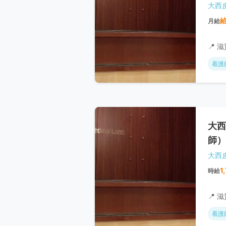
大西
月給
📍 
看護
大西
師）
大西
1
時給
📍 
看護