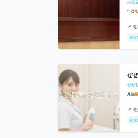
大西
4
年収
📍 
看護
ぜぜ
ぜぜ
月給
📍 
看護