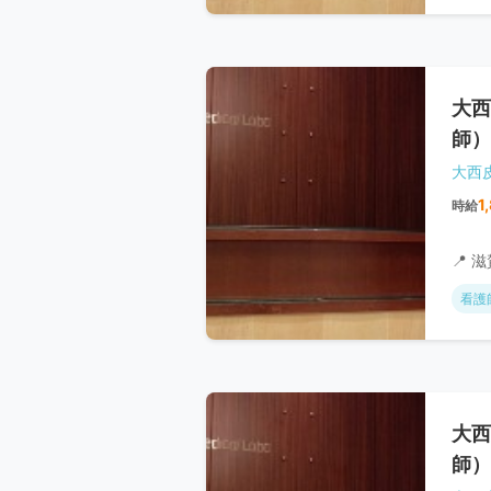
大西
師）
大西
1
時給
📍 
看護
大西
師）