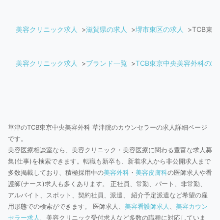
美容クリニック求人
滋賀県の求人
堺市東区の求人
TCB東
美容クリニック求人
ブランド一覧
TCB東京中央美容外科の求
草津のTCB東京中央美容外科 草津院のカウンセラーの求人詳細ページ
です。
美容医療相談室なら、美容クリニック・美容医療に関わる豊富な求人募
集(仕事)を検索できます。転職も新卒も、新着求人から非公開求人まで
多数掲載しており、積極採用中の
美容外科
・
美容皮膚科
の医師求人や看
護師(ナース)求人も多くあります。 正社員、常勤、パート、非常勤、
アルバイト、スポット、契約社員、派遣、 紹介予定派遣など希望の雇
用形態での検索ができます。 医師求人、
美容看護師求人
、
美容カウン
セラー求人
、美容クリニック受付求人など多数の職種に対応していま