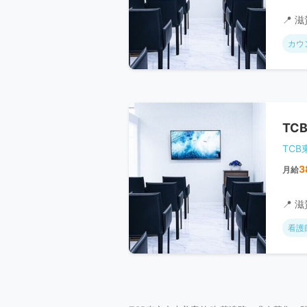
📍 
カウ
TC
TC
3
月給
📍 
看護