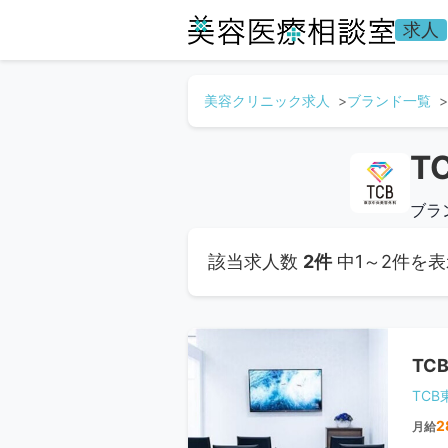
求人
美容クリニック求人
ブランド一覧
T
ブラ
該当求人数
2件
中1～2件を表
TC
TC
2
月給