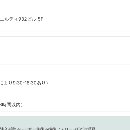
 エルティ932ビル 5F
により9:30-18:30あり）
3時間以内）
→注入補助→レーザー施術→術後フォロー→18:30退勤