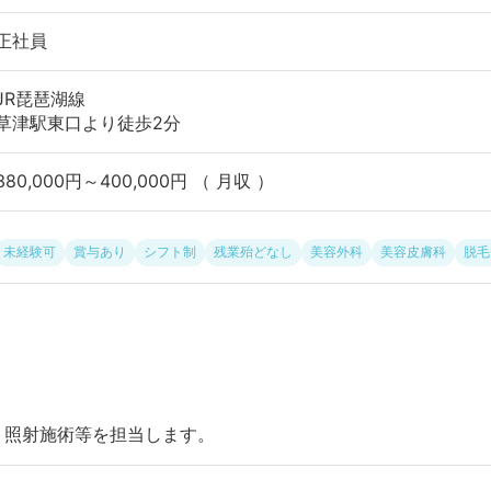
正社員
JR琵琶湖線
草津駅東口より徒歩2分
380,000円～400,000円 （ 月収 ）
未経験可
賞与あり
シフト制
残業殆どなし
美容外科
美容皮膚科
脱毛
・照射施術等を担当します。