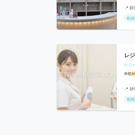
📍 
看護
レジ
レジ
年収
📍 
看護