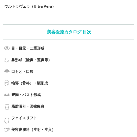
ウルトラヴェラ（Ultra Vera）
美容医療カタログ 目次
目・目元・二重形成
鼻形成（隆鼻・整鼻等）
口もと・口唇
輪郭（骨格）・額形成
豊胸・バスト形成
脂肪吸引・医療痩身
フェイスリフト
美容皮膚科（注射・注入）