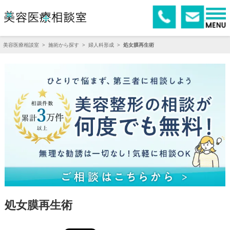
美容医療相談室
>
施術から探す
>
婦人科形成
>
処女膜再生術
処女膜再生術