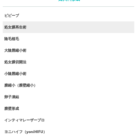
ビビーブ
処女膜再生術
陰毛植毛
大陰唇縮小術
処女膜切開法
小陰唇縮小術
膣縮小（膣壁縮小）
卵子凍結
膣壁形成
インティマレーザープロ
ヨニハイフ（yoniHIFU）