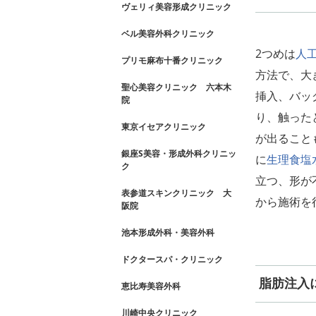
ヴェリィ美容形成クリニック
ベル美容外科クリニック
2つめは
人
プリモ麻布十番クリニック
方法で、大
聖心美容クリニック 六本木
挿入、バッ
院
り、触った
東京イセアクリニック
が出ること
銀座S美容・形成外科クリニッ
に
生理食塩
ク
立つ、形が
表参道スキンクリニック 大
から施術を
阪院
池本形成外科・美容外科
ドクタースパ・クリニック
脂肪注入
恵比寿美容外科
川崎中央クリニック