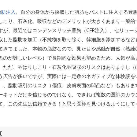
脂肪注入
。自分の身体から採取した脂肪をバストに注入する豊
しこり、石灰化、吸収などのデメリットが大きくあまり一般的
すが、最近ではコンデンスリッチ豊胸（CFR注入）、セリュー
取した脂肪を加工（不純物を取り除く、幹細胞を添加するなど
てきてました。本物の脂肪なので、見た目や感触が自然（熟練
るのが難しいレベル）で長期的な効果も望めるため、人気が高
。ただ、やはりしこり・石灰化や吸収のリスクはありますし（
う広告が多いですが、実際には一定数のネガティブな体験談を
）、脂肪吸引のリスク（傷痕、皮膚表面の凹凸など）もありま
ーネットだけを信じるのではなく、できれば複数の医師のカウ
て、この先生は信頼できる！と思う医師を見つけるようにして
覧