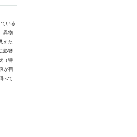
している
、異物
見えた
に影響
状（特
痕が目
調べて