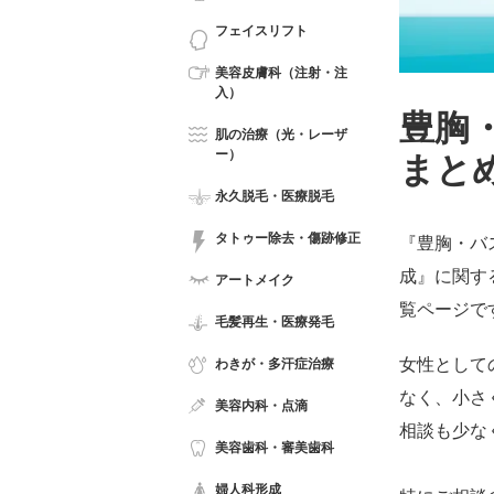
フェイスリフト
美容皮膚科（注射・注
入）
豊胸
肌の治療（光・レーザ
ー）
まと
永久脱毛・医療脱毛
タトゥー除去・傷跡修正
『豊胸・バ
成』に関す
アートメイク
覧ページで
毛髪再生・医療発毛
女性として
わきが・多汗症治療
なく、小さ
美容内科・点滴
相談も少な
美容歯科・審美歯科
婦人科形成