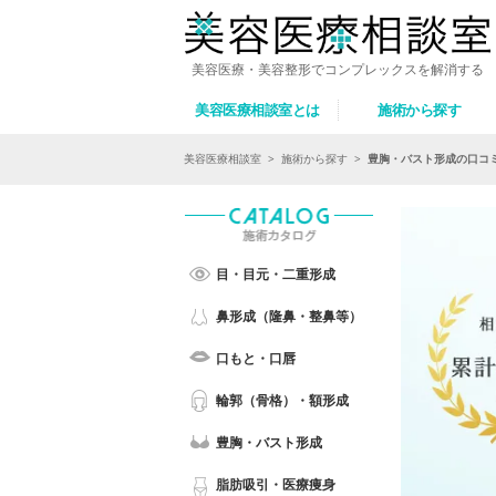
美容医療・美容整形でコンプレックスを解消する
美容医療相談室とは
施術から探す
美容医療相談室
>
施術から探す
>
豊胸・バスト形成の口コ
目・目元・二重形成
鼻形成（隆鼻・整鼻等）
口もと・口唇
輪郭（骨格）・額形成
豊胸・バスト形成
脂肪吸引・医療痩身