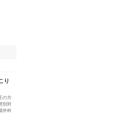
こり
正の方
態別対
成外科