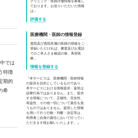
クリニック・医師評価情報を募集し
ております。お送りいただいた情報
は…
評価する
医療機関・医師の情報登録
貴院及び貴院所属の医師の情報をご
登録いただければ、審査及びお電話
でのご本人さま確認の後、美容医
療…
中では
情報を登録する
う特徴
『本サービスは、医療機関・医師情報
定期的
の提供を目的としているものであり、
本サービスにおける情報提供・返答は
の希
診療行為ではありません。また、提供
する情報について、正確性、完全性、
有益性、その他一切について責任を負
うものではありません。提供した情報
を用いて行う行動・判断・決定等は、
利用者ご自身の責任において行ってい
ただきます様お願いいたします。』