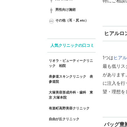
特にご相談
男性向け施術
その他（耳・尻 etc）
ヒアルロ
人気クリニックの口コミ
1つは
ヒアル
リオラ・ビューティークリニ
最も低リス
ック 柏院
があります
表参道スキンクリニック 表
参道院
に注入を行
望・理想を
大塚美容形成外科・歯科 東
京 大塚本院
有楽町高野美容クリニック
自由が丘クリニック
バッグ豊