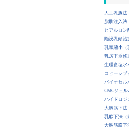
人工乳腺法
脂肪注入法
ヒアルロン
陥没乳頭治
乳頭縮小（
乳房下垂修
生理食塩水
コヒーシブ
バイオセル
CMCジェ
ハイドロジ
大胸筋下法
乳腺下法（
大胸筋膜下