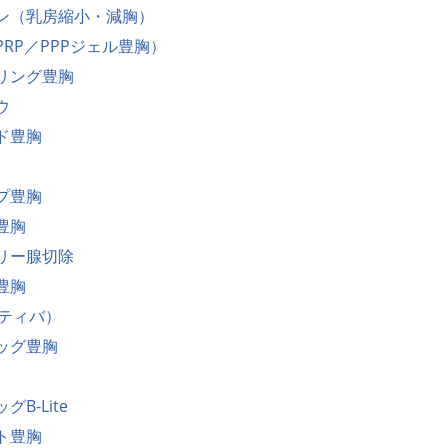
ン（乳房縮小・減胸）
RP／PPPジェル豊胸）
リング豊胸
ウ
ド豊胸
プ豊胸
豊胸
リー腺切除
豊胸
モティバ）
ッグ豊胸
B-Lite
ト豊胸