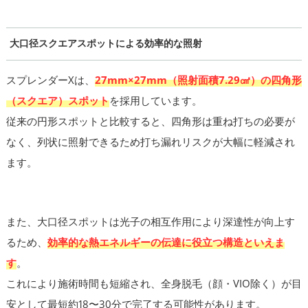
大口径スクエアスポットによる効率的な照射
スプレンダーXは、
27mm×27mm（照射面積7.29㎠）の四角形
（スクエア）スポット
を採用しています。
従来の円形スポットと比較すると、四角形は重ね打ちの必要が
なく、列状に照射できるため打ち漏れリスクが大幅に軽減され
ます。
また、大口径スポットは光子の相互作用により深達性が向上す
るため、
効率的な熱エネルギーの伝達に役立つ構造といえま
す
。
これにより施術時間も短縮され、全身脱毛（顔・VIO除く）が目
安として最短約18〜30分で完了する可能性があります。