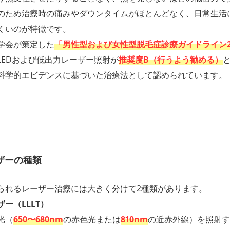
のため治療時の痛みやダウンタイムがほとんどなく、日常生活
くいのが特徴です。
学会が策定した
「男性型および女性型脱毛症診療ガイドライン2
LEDおよび低出力レーザー照射が
推奨度B（行うよう勧める）
科学的エビデンスに基づいた治療法として認められています。
ザーの種類
られるレーザー治療には大きく分けて2種類があります。
ー（LLLT）
光（
650〜680nm
の赤色光または
810nm
の近赤外線）を照射す