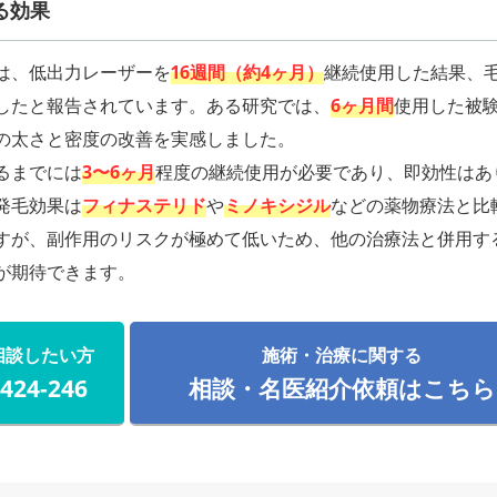
る効果
は、低出力レーザーを
16週間（約4ヶ月）
継続使用した結果、
したと報告されています。ある研究では、
6ヶ月間
使用した被
の太さと密度の改善を実感しました。
るまでには
3〜6ヶ月
程度の継続使用が必要であり、即効性はあ
発毛効果は
フィナステリド
や
ミノキシジル
などの薬物療法と比
すが、副作用のリスクが極めて低いため、他の治療法と併用す
が期待できます。
相談したい方
施術・治療に関する
-424-246
相談・名医紹介依頼はこちら