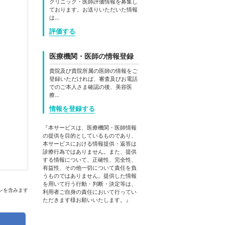
クリニック・医師評価情報を募集し
ております。お送りいただいた情報
は…
評価する
医療機関・医師の情報登録
貴院及び貴院所属の医師の情報をご
登録いただければ、審査及びお電話
でのご本人さま確認の後、美容医
療…
情報を登録する
『本サービスは、医療機関・医師情報
の提供を目的としているものであり、
本サービスにおける情報提供・返答は
診療行為ではありません。また、提供
する情報について、正確性、完全性、
有益性、その他一切について責任を負
うものではありません。提供した情報
を用いて行う行動・判断・決定等は、
ンを含みます
利用者ご自身の責任において行ってい
ただきます様お願いいたします。』