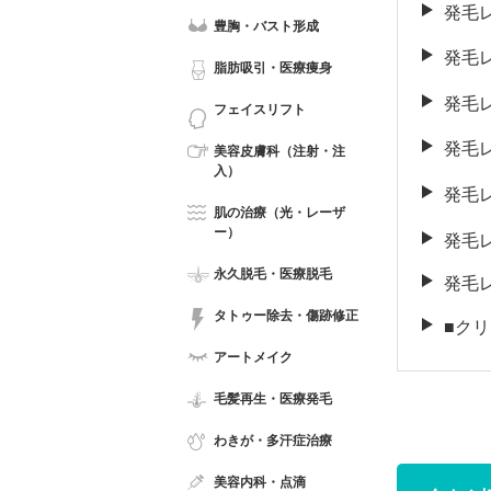
発毛
豊胸・バスト形成
発毛
脂肪吸引・医療痩身
発毛
フェイスリフト
発毛
美容皮膚科（注射・注
入）
発毛
肌の治療（光・レーザ
ー）
発毛
永久脱毛・医療脱毛
発毛
タトゥー除去・傷跡修正
■ク
アートメイク
毛髪再生・医療発毛
わきが・多汗症治療
美容内科・点滴