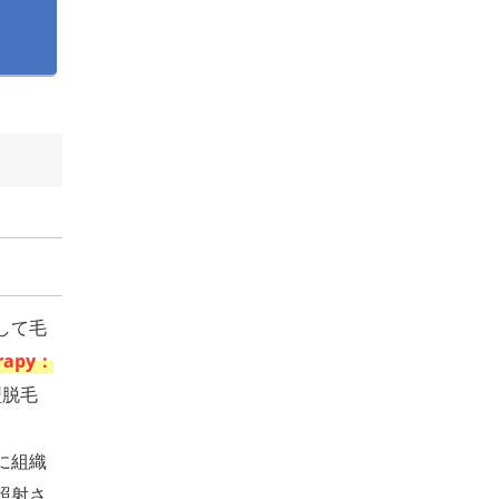
して毛
erapy：
型脱毛
に組織
照射さ