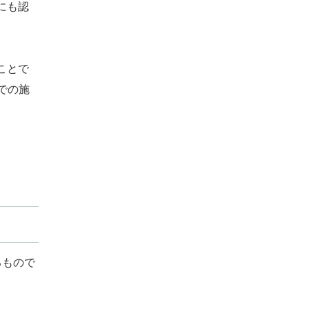
にも認
ことで
での施
るもので