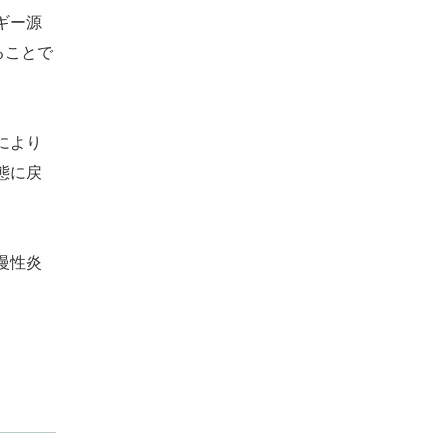
ギー源
ることで
により
態に戻
慢性炎