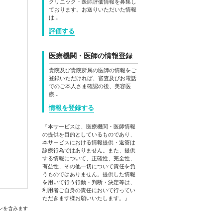
クリニック・医師評価情報を募集し
ております。お送りいただいた情報
は…
評価する
医療機関・医師の情報登録
貴院及び貴院所属の医師の情報をご
登録いただければ、審査及びお電話
でのご本人さま確認の後、美容医
療…
情報を登録する
『本サービスは、医療機関・医師情報
の提供を目的としているものであり、
本サービスにおける情報提供・返答は
診療行為ではありません。また、提供
する情報について、正確性、完全性、
有益性、その他一切について責任を負
うものではありません。提供した情報
を用いて行う行動・判断・決定等は、
利用者ご自身の責任において行ってい
ただきます様お願いいたします。』
ンを含みます