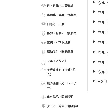
ウルト
目・目元・二重形成
ウルト
鼻形成（隆鼻・整鼻等）
ウルト
口もと・口唇
ウルト
輪郭（骨格）・額形成
ウルト
豊胸・バスト形成
脂肪吸引・医療痩身
ウル
フェイスリフト
ウル
美容皮膚科（注射・注
ウルト
入）
■ク
肌の治療（光・レーザ
ー）
永久脱毛・医療脱毛
タトゥー除去・傷跡修正