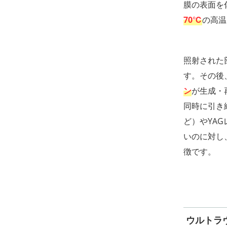
膜の表面を
70℃
の高温
照射された
す。その後
ン
が生成・
同時に引き
ど）やYA
いのに対し
徴です。
ウルトラ