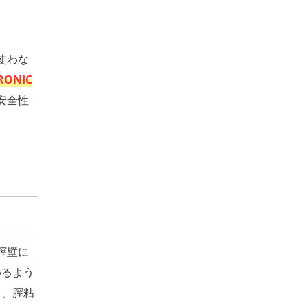
使わな
RONIC
安全性
膣壁に
めるよう
り、膣粘