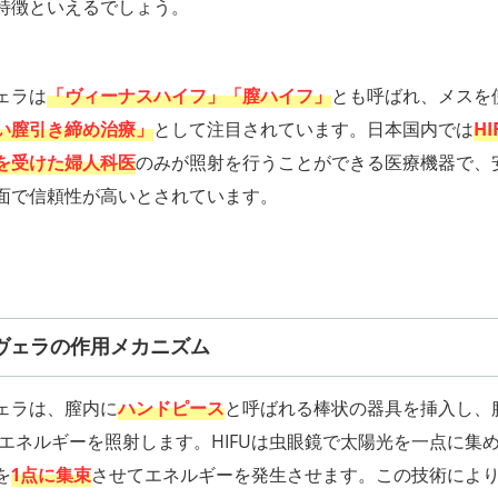
特徴といえるでしょう。
ェラは
「ヴィーナスハイフ」「膣ハイフ」
とも呼ばれ、メスを
い膣引き締め治療」
として注目されています。日本国内では
HI
を受けた婦人科医
のみが照射を行うことができる医療機器で、
面で信頼性が高いとされています。
ヴェラの作用メカニズム
ェラは、膣内に
ハンドピース
と呼ばれる棒状の器具を挿入し、
FUエネルギーを照射します。HIFUは虫眼鏡で太陽光を一点に集
を
1点に集束
させてエネルギーを発生させます。この技術によ