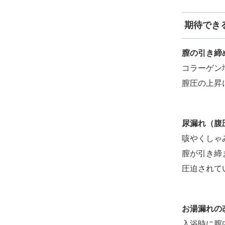
期待でき
膣の引き締
コラーゲン
膣圧の上昇
尿漏れ（腹
咳やくしゃ
膣が引き締
圧迫されて
お湯漏れの
入浴時に膣