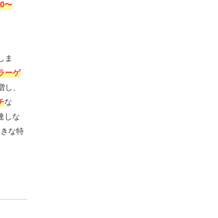
60〜
しま
ラーゲ
増し、
チ
な
達しな
大きな特