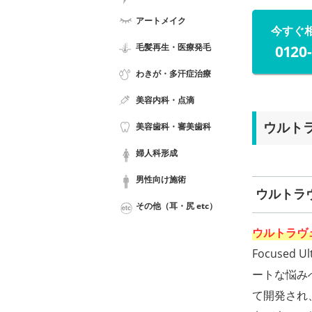
アートメイク
今すぐ
毛髪再生・医療発毛
0120
わきが・多汗症治療
美容内科・点滴
ウルトラ
美容歯科・審美歯科
婦人科形成
男性向け施術
ウルトラヴェ
その他（耳・尻 etc）
ウルトラヴェラ
Focuse
ートな悩み
て開発され