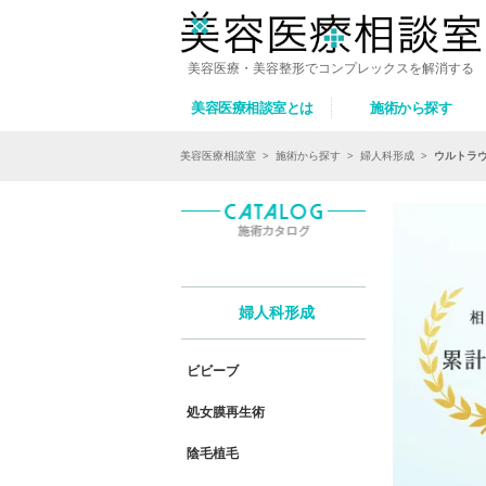
美容医療・美容整形でコンプレックスを解消する
美容医療相談室とは
施術から探す
美容医療相談室
>
施術から探す
>
婦人科形成
>
ウルトラヴェ
婦人科形成
ビビーブ
処女膜再生術
陰毛植毛