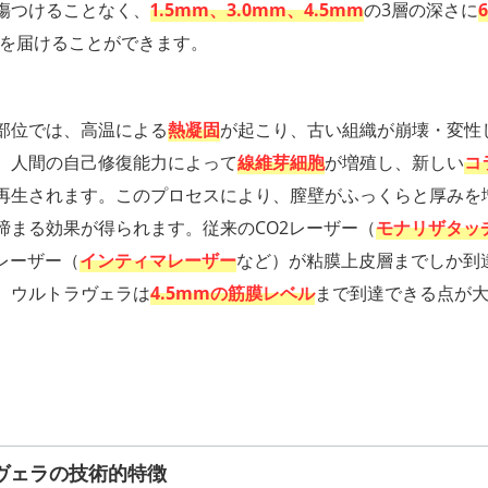
傷つけることなく、
1.5mm、3.0mm、4.5mm
の3層の深さに
を届けることができます。
部位では、高温による
熱凝固
が起こり、古い組織が崩壊・変性
、人間の自己修復能力によって
線維芽細胞
が増殖し、新しい
コ
再生されます。このプロセスにより、膣壁がふっくらと厚みを
締まる効果が得られます。従来のCO2レーザー（
モナリザタッ
Gレーザー（
インティマレーザー
など）が粘膜上皮層までしか到
、ウルトラヴェラは
4.5mmの筋膜レベル
まで到達できる点が
ヴェラの技術的特徴