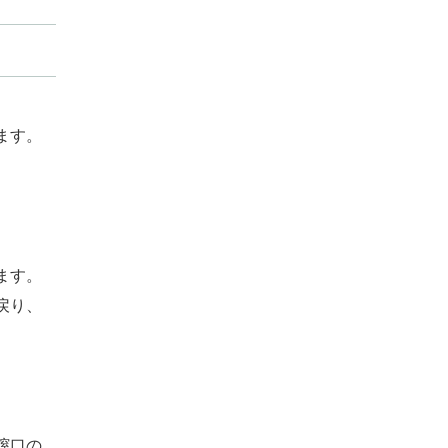
ます。
ます。
戻り、
膣口の