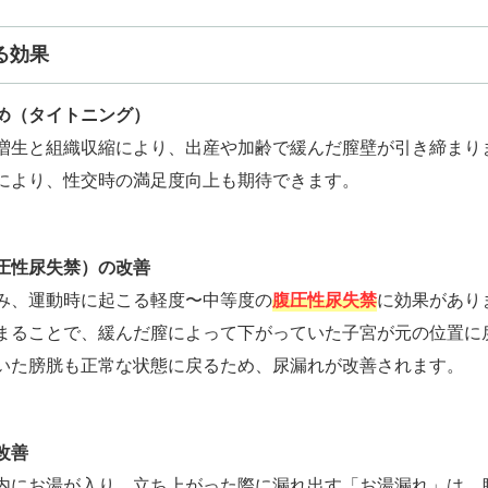
る効果
め（タイトニング）
増生と組織収縮により、出産や加齢で緩んだ膣壁が引き締まり
により、性交時の満足度向上も期待できます。
圧性尿失禁）の改善
み、運動時に起こる軽度〜中等度の
腹圧性尿失禁
に効果があり
まることで、緩んだ膣によって下がっていた子宮が元の位置に
いた膀胱も正常な状態に戻るため、尿漏れが改善されます。
改善
内にお湯が入り、立ち上がった際に漏れ出す「お湯漏れ」は、