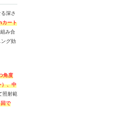
なる深さ
mmカート
を組み合
ニング効
つ角度
ン）、中
て照射範
1回で