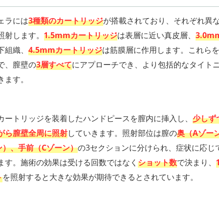
ェラには
3種類のカートリッジ
が搭載されており、それぞれ異
照射します。
1.5mmカートリッジ
は表層に近い真皮層、
3.0
下組織、
4.5mmカートリッジ
は筋膜層に作用します。これら
で、膣壁の
3層すべて
にアプローチでき、より包括的なタイト
きます。
カートリッジを装着したハンドピースを膣内に挿入し、
少しず
がら膣壁全周に照射
していきます。照射部位は膣の
奥（Aゾー
ン）、手前（Cゾーン）
の3セクションに分けられ、症状に応じ
ます。施術の効果は受ける回数ではなく
ショット数
で決まり、
ト
を照射すると大きな効果が期待できるとされています。