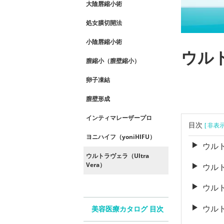
大陰唇縮小術
処女膜切開法
小陰唇縮小術
ウルト
膣縮小（膣壁縮小）
卵子凍結
膣壁形成
インティマレーザープロ
目次
[ 非表
ヨニハイフ（yoniHIFU）
ウルト
ウルトラヴェラ（Ultra
Vera）
ウルト
ウルト
ウルト
美容医療カタログ 目次