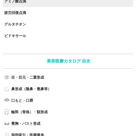
アミノ酸点滴
疲労回復点滴
グルタチオン
ピドキサール
美容医療カタログ 目次
目・目元・二重形成
鼻形成（隆鼻・整鼻等）
口もと・口唇
輪郭（骨格）・額形成
豊胸・バスト形成
脂肪吸引・医療痩身