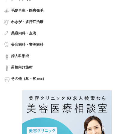
毛髪再生・医療発毛
わきが・多汗症治療
美容内科・点滴
美容歯科・審美歯科
婦人科形成
男性向け施術
その他（耳・尻 etc）