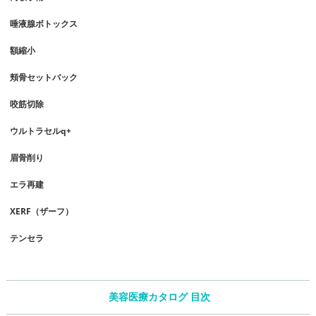
唾液腺ボトックス
額縮小
頬骨セットバック
咬筋切除
ウルトラセルq+
眉骨削り
エラ再建
XERF（ザーフ）
テンセラ
美容医療カタログ 目次