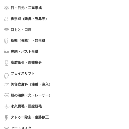
目・目元・二重形成
鼻形成（隆鼻・整鼻等）
口もと・口唇
輪郭（骨格）・額形成
豊胸・バスト形成
脂肪吸引・医療痩身
フェイスリフト
美容皮膚科（注射・注入）
肌の治療（光・レーザー）
永久脱毛・医療脱毛
タトゥー除去・傷跡修正
アートメイク