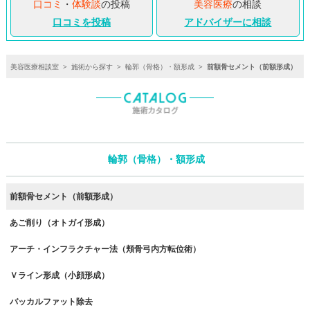
口コミ
・
体験談
の投稿
美容医療
の相談
口コミを投稿
アドバイザーに相談
美容医療相談室
>
施術から探す
>
輪郭（骨格）・額形成
>
前額骨セメント（前額形成）
輪郭（骨格）・額形成
前額骨セメント（前額形成）
あご削り（オトガイ形成）
アーチ・インフラクチャー法（頬骨弓内方転位術）
Ｖライン形成（小顔形成）
バッカルファット除去