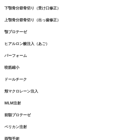
下顎骨分節骨切り（受け口修正）
上顎骨分節骨切り（出っ歯修正）
顎プロテーゼ
ヒアルロン酸注入（あご）
パーフォーム
咬筋縮小
ドールチーク
頬マクロレーン注入
MLM注射
前額プロテーゼ
ペリカン注射
両顎手術