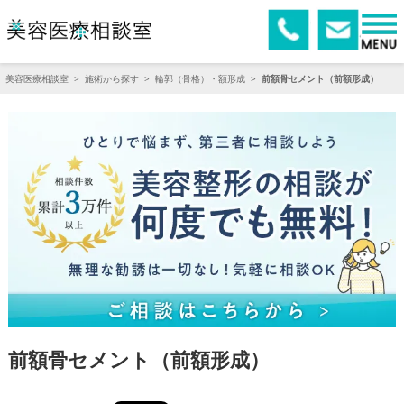
美容医療相談室
>
施術から探す
>
輪郭（骨格）・額形成
>
前額骨セメント（前額形成）
前額骨セメント（前額形成）