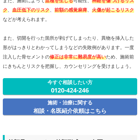
また、施術によって
血種を生じる
可能性、
神経を傷つけるリス
ク
、
血圧低下のリスク
、
前額の感覚麻痺
、
火傷が起こるリスク
などが考えられます。
また、切開を行った箇所が剥げてしまったり、異物を挿入した
形がはっきりとわかってしまうなどの失敗例があります。一度
注入した骨セメントの
修正は非常に難易度が高い
ため、施術前
にきちんとリスクを把握し、カウンセリングを受けましょう。
今すぐ相談したい方
0120-424-246
施術・治療に関する
相談・名医紹介依頼はこちら