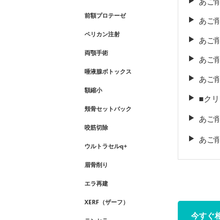
あご
前額プロテーゼ
あご
ペリカン注射
あご
両顎手術
あご
唾液腺ボトックス
あご
額縮小
■ク
頬骨セットバック
あご
咬筋切除
あご
ウルトラセルq+
眉骨削り
エラ再建
XERF（ザーフ）
今すぐ