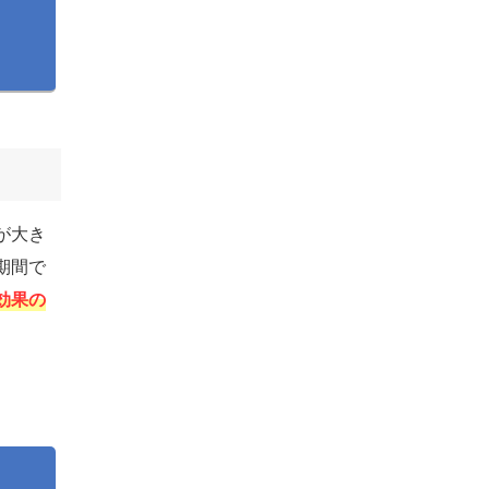
が大き
期間で
効果の
。