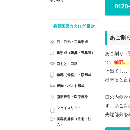
テンセラ
0120
美容医療カタログ 目次
あご削
目・目元・二重形成
鼻形成（隆鼻・整鼻等）
あご削り（
で、
輪郭、
口もと・口唇
き出てしま
輪郭（骨格）・額形成
出来ると言
豊胸・バスト形成
口の内側か
脂肪吸引・医療痩身
す。あご骨
フェイスリフト
先端部分を
美容皮膚科（注射・注
入）