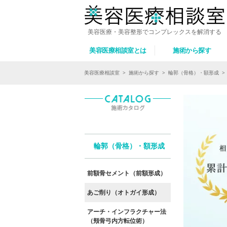
美容医療・美容整形でコンプレックスを解消する
美容医療相談室とは
施術から探す
美容医療相談室
>
施術から探す
>
輪郭（骨格）・額形成
>
輪郭（骨格）・額形成
前額骨セメント（前額形成）
あご削り（オトガイ形成）
アーチ・インフラクチャー法
（頬骨弓内方転位術）