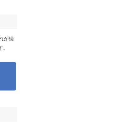
れが続
す。