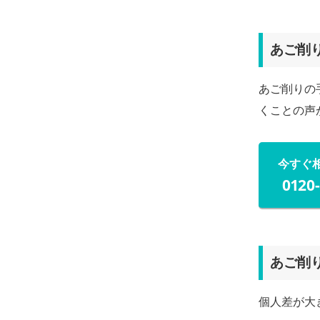
あご削
あご削りの
くことの声
今すぐ
0120
あご削
個人差が大