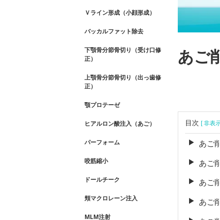
Ｖライン形成（小顔形成）
バッカルファット除去
下顎骨分節骨切り（受け口修
あご
正）
上顎骨分節骨切り（出っ歯修
正）
顎プロテーゼ
目次
ヒアルロン酸注入（あご）
[ 非表
パーフォーム
あご
咬筋縮小
あご
ドールチーク
あご
頬マクロレーン注入
あご
MLM注射