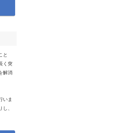
こと
長く突
を解消
行いま
りし、