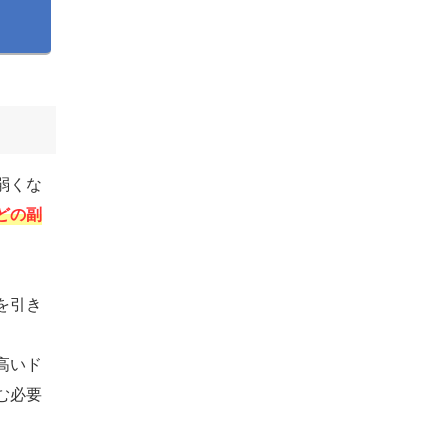
弱くな
どの副
を引き
高いド
む必要