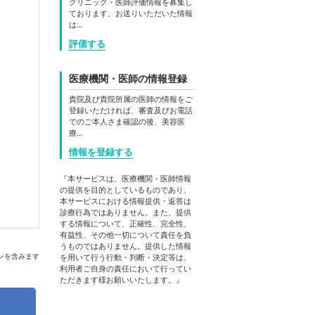
クリニック・医師評価情報を募集し
ております。お送りいただいた情報
は…
評価する
医療機関・医師の情報登録
貴院及び貴院所属の医師の情報をご
登録いただければ、審査及びお電話
でのご本人さま確認の後、美容医
療…
情報を登録する
『本サービスは、医療機関・医師情報
の提供を目的としているものであり、
本サービスにおける情報提供・返答は
診療行為ではありません。また、提供
する情報について、正確性、完全性、
有益性、その他一切について責任を負
うものではありません。提供した情報
ンを含みます
を用いて行う行動・判断・決定等は、
利用者ご自身の責任において行ってい
ただきます様お願いいたします。』