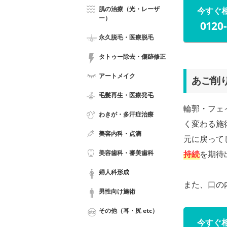
肌の治療（光・レーザ
今すぐ
ー）
0120
永久脱毛・医療脱毛
タトゥー除去・傷跡修正
アートメイク
あご削
毛髪再生・医療発毛
輪郭・フェ
わきが・多汗症治療
く変わる施
美容内科・点滴
元に戻って
美容歯科・審美歯科
持続
を期待
婦人科形成
また、口の
男性向け施術
その他（耳・尻 etc）
今すぐ