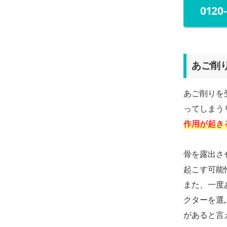
0120
あご削
あご削りを
ってしまう
作用が起き
骨を露出さ
起こす可能
また、一度
クターを選
があると言