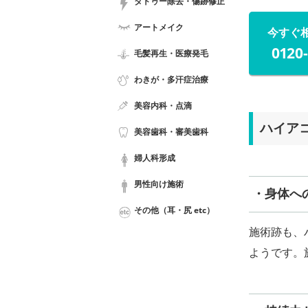
タトゥー除去・傷跡修正
アートメイク
今すぐ
0120
毛髪再生・医療発毛
わきが・多汗症治療
美容内科・点滴
ハイア
美容歯科・審美歯科
婦人科形成
男性向け施術
・身体へ
その他（耳・尻 etc）
施術跡も、
ようです。