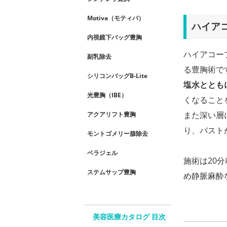
Motiva（モティバ）
ハイア
内視鏡下バッグ豊胸
ハイアコー
副乳除去
る豊胸術で
シリコンバッグB-Lite
塩水ととも
光豊胸（IBE）
くなること
また深い層
アクアリフト豊胸
り、バスト
モントゴメリー腺除去
ベラジェル
施術は20
ステムサップ豊胸
め静脈麻酔
美容医療カタログ 目次