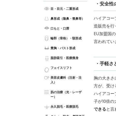
・安全性
目・目元・二重形成
ハイアコープ
鼻形成（隆鼻・整鼻等）
造販売を行
口もと・口唇
EU加盟国
輪郭（骨格）・額形成
言われてい
豊胸・バスト形成
脂肪吸引・医療痩身
・手軽さ
フェイスリフト
胸の大きさ
美容皮膚科（注射・注
入）
方が、受け
肌の治療（光・レーザ
ハイアコー
ー）
子が10倍
永久脱毛・医療脱毛
できる
と言