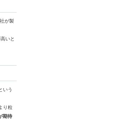
e社が製
が高いと
という
より粒
が期待