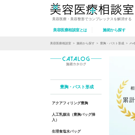
美容医療・美容整形でコンプレックスを解消する
美容医療相談室とは
施術から探す
美容医療相談室
>
施術から探す
>
豊胸・バスト形成
>
ハ
豊胸・バスト形成
アクアフィリング豊胸
人工乳腺法（豊胸バッグ挿
入）
生理食塩水バッグ