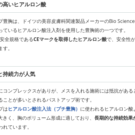
の高いヒアルロン酸
豊胸は、ドイツの美容皮膚科関連製品メーカーのBio Scienc
っているヒアルロン酸注入剤を使用した豊胸術の一つです。
の安全規格である
CEマークを取得したヒアルロン酸
で、安全性
ます。
と持続力が人気
にコンプレックスがありが、メスを入れる施術には抵抗がある
ることが多いとされるバストアップ術です。
プは
ヒアルロン酸注入法（プチ豊胸）
に使われるヒアルロン酸
の大きく、胸のボリューム形成に適しており、
長期的な持続効果
われています。