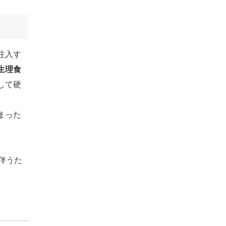
注入す
生理食
して硬
まった
伴うた