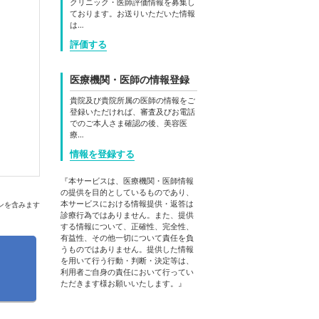
クリニック・医師評価情報を募集し
ております。お送りいただいた情報
は…
評価する
医療機関・医師の情報登録
貴院及び貴院所属の医師の情報をご
登録いただければ、審査及びお電話
でのご本人さま確認の後、美容医
療…
情報を登録する
『本サービスは、医療機関・医師情報
の提供を目的としているものであり、
本サービスにおける情報提供・返答は
ンを含みます
診療行為ではありません。また、提供
する情報について、正確性、完全性、
有益性、その他一切について責任を負
うものではありません。提供した情報
を用いて行う行動・判断・決定等は、
利用者ご自身の責任において行ってい
ただきます様お願いいたします。』