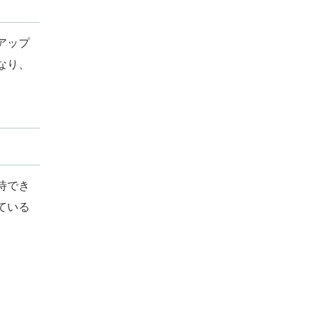
アップ
なり、
待でき
ている