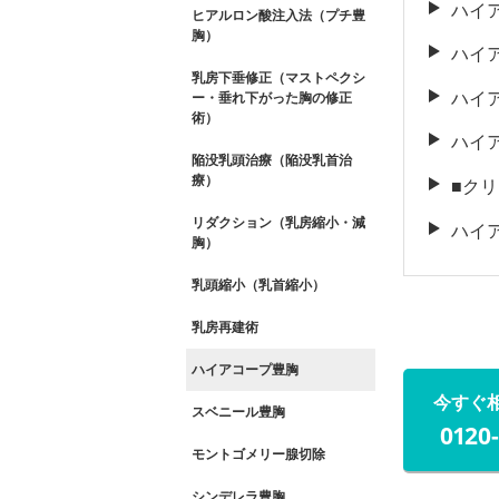
ハイ
ヒアルロン酸注入法（プチ豊
胸）
ハイ
乳房下垂修正（マストペクシ
ハイ
ー・垂れ下がった胸の修正
術）
ハイ
陥没乳頭治療（陥没乳首治
療）
■ク
リダクション（乳房縮小・減
ハイ
胸）
乳頭縮小（乳首縮小）
乳房再建術
ハイアコープ豊胸
今すぐ
スベニール豊胸
0120
モントゴメリー腺切除
シンデレラ豊胸