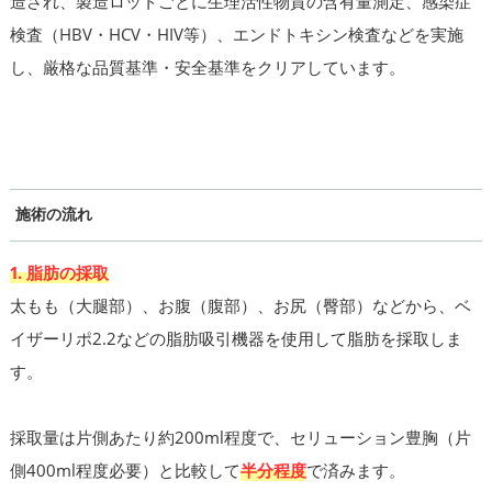
造され、製造ロットごとに生理活性物質の含有量測定、感染症
検査（HBV・HCV・HIV等）、エンドトキシン検査などを実施
し、厳格な品質基準・安全基準をクリアしています。
施術の流れ
1. 脂肪の採取
太もも（大腿部）、お腹（腹部）、お尻（臀部）などから、ベ
イザーリポ2.2などの脂肪吸引機器を使用して脂肪を採取しま
す。
採取量は片側あたり約200ml程度で、セリューション豊胸（片
側400ml程度必要）と比較して
半分程度
で済みます。