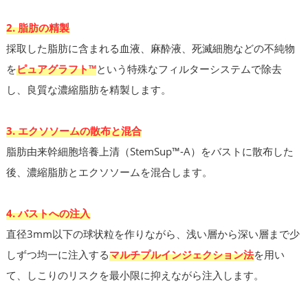
2. 脂肪の精製
採取した脂肪に含まれる血液、麻酔液、死滅細胞などの不純物
を
ピュアグラフト™
という特殊なフィルターシステムで除去
し、良質な濃縮脂肪を精製します。
3. エクソソームの散布と混合
脂肪由来幹細胞培養上清（StemSup™-A）をバストに散布した
後、濃縮脂肪とエクソソームを混合します。
4. バストへの注入
直径3mm以下の球状粒を作りながら、浅い層から深い層まで少
しずつ均一に注入する
マルチプルインジェクション法
を用い
て、しこりのリスクを最小限に抑えながら注入します。