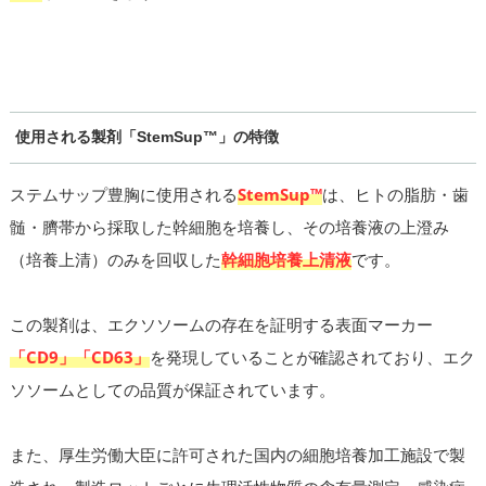
使用される製剤「StemSup™」の特徴
ステムサップ豊胸に使用される
StemSup™
は、ヒトの脂肪・歯
髄・臍帯から採取した幹細胞を培養し、その培養液の上澄み
（培養上清）のみを回収した
幹細胞培養上清液
です。
この製剤は、エクソソームの存在を証明する表面マーカー
「CD9」「CD63」
を発現していることが確認されており、エク
ソソームとしての品質が保証されています。
また、厚生労働大臣に許可された国内の細胞培養加工施設で製