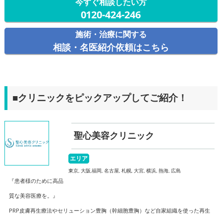
今すぐ相談したい方
0120-424-246
施術・治療に関する
相談・名医紹介依頼はこちら
■クリニックをピックアップしてご紹介！
聖心美容クリニック
エリア
東京, 大阪,福岡, 名古屋, 札幌, 大宮, 横浜, 熱海, 広島
『患者様のために高品
質な美容医療を。』
PRP皮膚再生療法やセリューション豊胸（幹細胞豊胸）など自家組織を使った再生