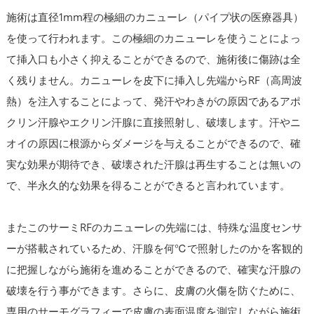
施術は直径1mm程の極細のカニューレ（パイプ状の医療器具）
を使って行われます。この極細のカニューレを使うことによっ
て挿入口も小さく抑えることができるので、施術後に傷跡は全
く残りません。カニューレを皮下に挿入し先端からRF（高周波
熱）を注入することによって、発汗やわきがの原因であるアポ
クリン汗腺やエクリン汗腺に直接照射し、破壊します。汗やニ
オイの原因に根源からダメージを与えることができるので、確
実な効果が期待でき、破壊された汗腺は再生することは無いの
で、半永久的な効果を得ることができると言われています。
またこのサーミRFのカニューレの先端には、特殊な温度センサ
ーが搭載されているため、汗腺を何℃で照射したのかを客観的
に把握しながら施術を進めることができるので、確実な汗腺の
破壊を行う事ができます。さらに、皮膚の火傷を防ぐために、
専用のサーモグラフィーで皮膚の表面温度を測定しながら施術