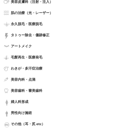
美容皮膚科（注射・注入）
肌の治療（光・レーザー）
永久脱毛・医療脱毛
タトゥー除去・傷跡修正
アートメイク
毛髪再生・医療発毛
わきが・多汗症治療
美容内科・点滴
美容歯科・審美歯科
婦人科形成
男性向け施術
その他（耳・尻 etc）