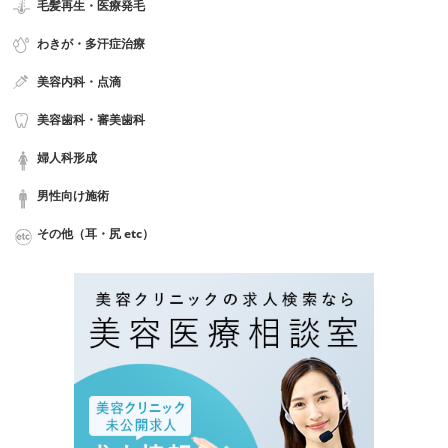
毛髪再生・医療発毛
わきが・多汗症治療
美容内科・点滴
美容歯科・審美歯科
婦人科形成
男性向け施術
その他（耳・尻 etc）