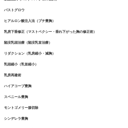
バストグロウ
ヒアルロン酸注入法（プチ豊胸）
乳房下垂修正（マストペクシー・垂れ下がった胸の修正術）
陥没乳頭治療（陥没乳首治療）
リダクション（乳房縮小・減胸）
乳頭縮小（乳首縮小）
乳房再建術
ハイアコープ豊胸
スベニール豊胸
モントゴメリー腺切除
シンデレラ豊胸