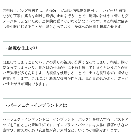
内視鏡下バッグ豊胸では、直径5mmの細い内視鏡を使用し、しっかりと確認し
ながら丁寧に筋肉を剥離し適切な止血を行うことで、周囲の神経や血管にもダ
メージを与えないため、全体的に腫れが少なく済むようです。また術後の痛み
も最小限に抑えることが可能となっており、身体への負担を軽減させます。
・綺麗な仕上がり
出血してしまうことでバッグの周りの被膜が分厚くなってしまい、術後、胸が
硬なってしまったり、見た目の仕上がりに不満を感じてしまうということが多
い豊胸術が多くあります。内視鏡を使用することで、出血を見逃さずに適切な
処置が行えます。これにより綺麗な被膜が作られ、見た目の形がよく、柔らか
い仕上がりが期待できます。
・パーフェクトインプラントとは
パーフェクトインプラントは、インプラント（バック）を挿入する、バストア
ップを目的とした豊胸手術です。インプラントバックには人体に影響の少ない
素材や、耐久力があり安全性が高い素材など、いくつか種類があります。