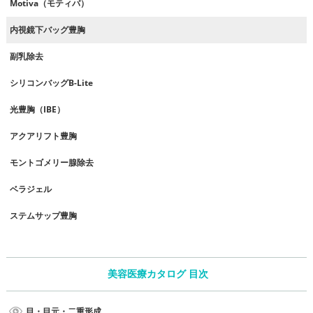
Motiva（モティバ）
内視鏡下バッグ豊胸
副乳除去
シリコンバッグB-Lite
光豊胸（IBE）
アクアリフト豊胸
モントゴメリー腺除去
ベラジェル
ステムサップ豊胸
美容医療カタログ 目次
目・目元・二重形成