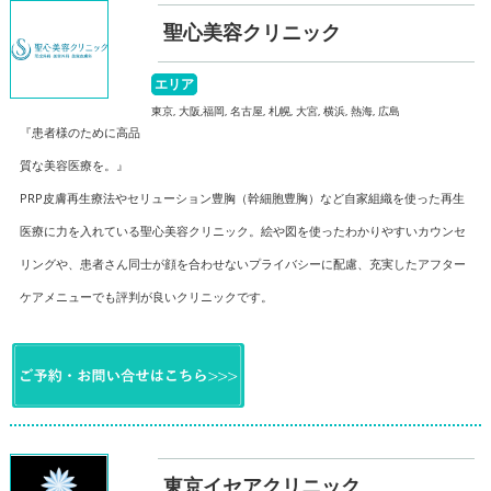
聖心美容クリニック
エリア
東京, 大阪,福岡, 名古屋, 札幌, 大宮, 横浜, 熱海, 広島
『患者様のために高品
質な美容医療を。』
PRP皮膚再生療法やセリューション豊胸（幹細胞豊胸）など自家組織を使った再生
医療に力を入れている聖心美容クリニック。絵や図を使ったわかりやすいカウンセ
リングや、患者さん同士が顔を合わせないプライバシーに配慮、充実したアフター
ケアメニューでも評判が良いクリニックです。
東京イセアクリニック