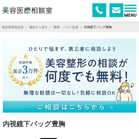
美容医療相談室
>
施術から探す
>
豊胸・バスト形成
>
内視鏡下バッグ豊胸
内視鏡下バッグ豊胸