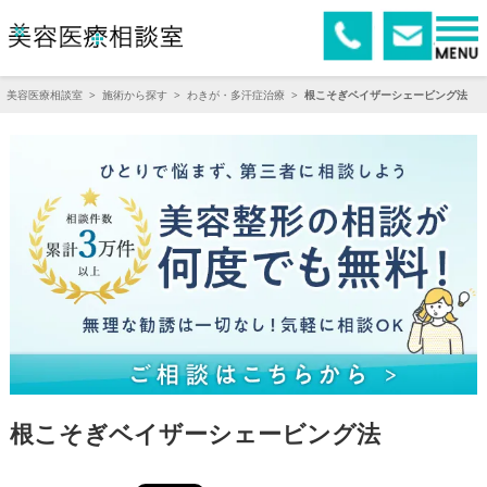
美容医療相談室
>
施術から探す
>
わきが・多汗症治療
>
根こそぎベイザーシェービング法
根こそぎベイザーシェービング法