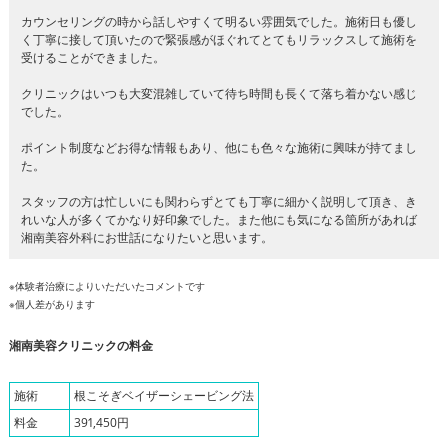
カウンセリングの時から話しやすくて明るい雰囲気でした。施術日も優し
く丁寧に接して頂いたので緊張感がほぐれてとてもリラックスして施術を
受けることができました。
クリニックはいつも大変混雑していて待ち時間も長くて落ち着かない感じ
でした。
ポイント制度などお得な情報もあり、他にも色々な施術に興味が持てまし
た。
スタッフの方は忙しいにも関わらずとても丁寧に細かく説明して頂き、き
れいな人が多くてかなり好印象でした。また他にも気になる箇所があれば
湘南美容外科にお世話になりたいと思います。
※体験者治療によりいただいたコメントです
※個人差があります
湘南美容クリニックの料金
施術
根こそぎベイザーシェービング法
料金
391,450円