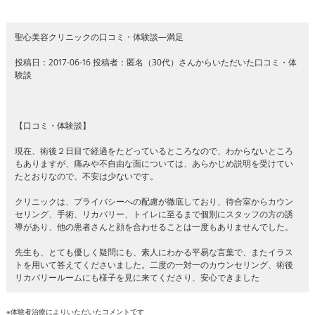
聖心美容クリニックの口コミ・体験談―満足
投稿日：2017-06-16 投稿者：匿名（30代）さんからいただいた口コミ・体
験談
【口コミ・体験談】
現在、術後２日目で経過をたどっているところなので、わからないところ
もありますが、痛みや不自由な面については、あらかじめ説明を受けてい
たとおりなので、不安は少ないです。
クリニックは、プライバシーへの配慮が徹底しており、待合室からカウン
セリング、手術、リカバリー、トイレに至るまで個別にスタッフの方の誘
導があり、他の患者さんと顔を合わせることは一度もありませんでした。
先生も、とても優しく疑問にも、素人にわかる平易な言葉で、またイラス
トを用いて答えてくださいました。二度の一対一のカウンセリング、術後
リカバリールームにも様子を見に来てくださり、安心できました
※体験者治療によりいただいたコメントです