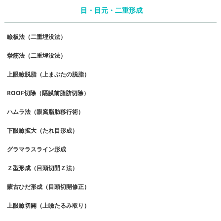
目・目元・二重形成
瞼板法（二重埋没法）
挙筋法（二重埋没法）
上眼瞼脱脂（上まぶたの脱脂）
ROOF切除（隔膜前脂肪切除）
ハムラ法（眼窩脂肪移行術）
下眼瞼拡大（たれ目形成）
グラマラスライン形成
Ｚ型形成（目頭切開Ｚ法）
蒙古ひだ形成（目頭切開修正）
上眼瞼切開（上瞼たるみ取り）