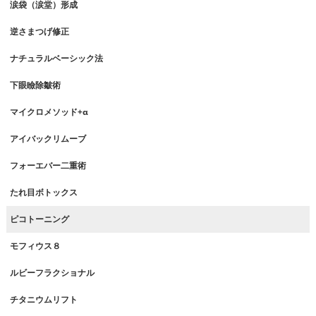
涙袋（涙堂）形成
逆さまつげ修正
ナチュラルベーシック法
下眼瞼除皺術
マイクロメソッド+α
アイバックリムーブ
フォーエバー二重術
たれ目ボトックス
ピコトーニング
モフィウス８
ルビーフラクショナル
チタニウムリフト