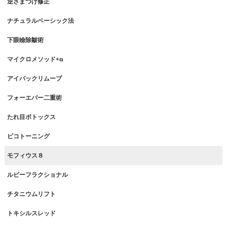
逆さまつげ修正
ナチュラルベーシック法
下眼瞼除皺術
マイクロメソッド+α
アイバックリムーブ
フォーエバー二重術
たれ目ボトックス
ピコトーニング
モフィウス８
ルビーフラクショナル
チタニウムリフト
トキシルスレッド