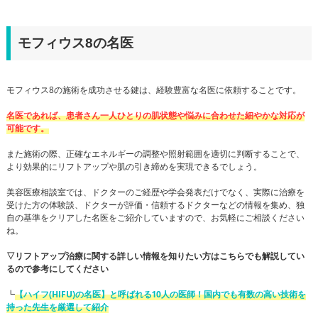
モフィウス8の名医
モフィウス8の施術を成功させる鍵は、経験豊富な名医に依頼することです。
名医であれば、患者さん一人ひとりの肌状態や悩みに合わせた細やかな対応が
可能です。
また施術の際、正確なエネルギーの調整や照射範囲を適切に判断することで、
より効果的にリフトアップや肌の引き締めを実現できるでしょう。
美容医療相談室では、ドクターのご経歴や学会発表だけでなく、実際に治療を
受けた方の体験談、ドクターが評価・信頼するドクターなどの情報を集め、独
自の基準をクリアした名医をご紹介していますので、お気軽にご相談ください
ね。
▽リフトアップ治療に関する詳しい情報を知りたい方はこちらでも解説してい
るので参考にしてください
┗
【ハイフ(HIFU)の名医】と呼ばれる10人の医師！国内でも有数の高い技術を
持った先生を厳選して紹介