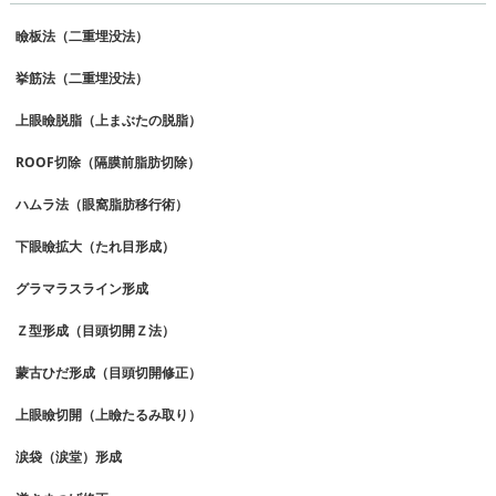
瞼板法（二重埋没法）
挙筋法（二重埋没法）
上眼瞼脱脂（上まぶたの脱脂）
ROOF切除（隔膜前脂肪切除）
ハムラ法（眼窩脂肪移行術）
下眼瞼拡大（たれ目形成）
グラマラスライン形成
Ｚ型形成（目頭切開Ｚ法）
蒙古ひだ形成（目頭切開修正）
上眼瞼切開（上瞼たるみ取り）
涙袋（涙堂）形成