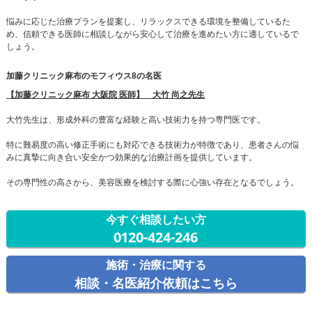
悩みに応じた治療プランを提案し、リラックスできる環境を整備しているた
め、信頼できる医師に相談しながら安心して治療を進めたい方に適しているで
しょう。
加藤クリニック麻布のモフィウス8の名医
【加藤クリニック麻布 大阪院 医師】 大竹 尚之先生
大竹先生は、形成外科の豊富な経験と高い技術力を持つ専門医です。
特に難易度の高い修正手術にも対応できる技術力が特徴であり、患者さんの悩
みに真摯に向き合い安全かつ効果的な治療計画を提供しています。
その専門性の高さから、美容医療を検討する際に心強い存在となるでしょう。
今すぐ相談したい方
0120-424-246
施術・治療に関する
相談・名医紹介依頼はこちら