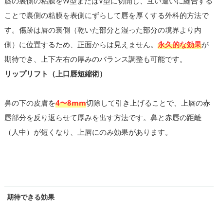
唇の裏側の粘膜をW型またはV型に切開し、互い違いに縫合する
ことで裏側の粘膜を表側にずらして唇を厚くする外科的方法で
す。傷跡は唇の裏側（乾いた部分と湿った部分の境界より内
側）に位置するため、正面からは見えません。
永久的な効果
が
期待でき、上下左右の厚みのバランス調整も可能です。
リップリフト（上口唇短縮術）
鼻の下の皮膚を
4〜8mm
切除して引き上げることで、上唇の赤
唇部分を反り返らせて厚みを出す方法です。鼻と赤唇の距離
（人中）が短くなり、上唇にのみ効果があります。
期待できる効果