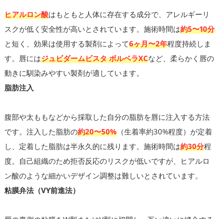
ヒアルロン酸
はもともと人体に存在する成分で、アレルギーリ
スクが低く安全性が高いとされています。施術時間は
約5〜10分
と短く、効果は使用する製剤によって
6ヶ月〜2年
程度持続しま
す。唇には
ジュビダームビスタ ボルベラXC
など、柔らかく唇の
動きに馴染みやすい製剤が適しています。
脂肪注入
腹部や太ももなどから採取した自分の脂肪を唇に注入する方法
です。注入した脂肪の
約20〜50%
（生着率約30%程度）が定着
し、定着した脂肪は半永久的に残ります。施術時間は
約30分
程
度。自己組織のため拒否反応のリスクが低いですが、ヒアルロ
ン酸のような細かいデザイン調整は難しいとされています。
粘膜弁法（VY前進法）