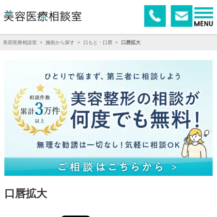
美容医療相談室
>
施術から探す
>
口もと・口唇
>
口唇拡大
口唇拡大