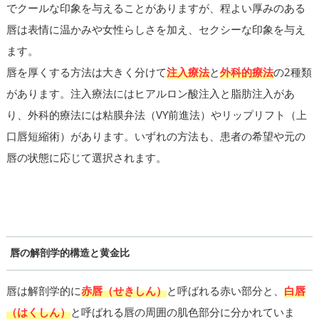
でクールな印象を与えることがありますが、程よい厚みのある
唇は表情に温かみや女性らしさを加え、セクシーな印象を与え
ます。
唇を厚くする方法は大きく分けて
注入療法
と
外科的療法
の2種類
があります。注入療法にはヒアルロン酸注入と脂肪注入があ
り、外科的療法には粘膜弁法（VY前進法）やリップリフト（上
口唇短縮術）があります。いずれの方法も、患者の希望や元の
唇の状態に応じて選択されます。
唇の解剖学的構造と黄金比
唇は解剖学的に
赤唇（せきしん）
と呼ばれる赤い部分と、
白唇
（はくしん）
と呼ばれる唇の周囲の肌色部分に分かれていま