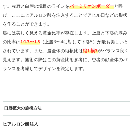
す。赤唇と白唇の境目のラインを
バーミリオンボーダー
と呼
び、ここにヒアルロン酸を注入することでアヒル口などの形状
を作ることができます。
唇には美しく見える黄金比率が存在します。上唇と下唇の厚み
の比率は
1:1.3〜1.5
（上唇3〜4に対して下唇5）が最も美しいと
されています。また、唇全体の縦横比は
縦1:横3
がバランス良く
見えます。施術の際はこの黄金比を参考に、患者の顔全体のバ
ランスを考慮してデザインを決定します。
口唇拡大の施術方法
ヒアルロン酸注入