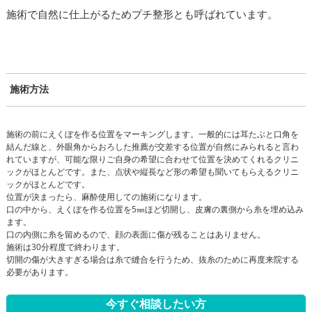
施術で自然に仕上がるためプチ整形とも呼ばれています。
施術方法
施術の前にえくぼを作る位置をマーキングします。一般的には耳たぶと口角を
結んだ線と、外眼角からおろした推薦が交差する位置が自然にみられると言わ
れていますが、可能な限りご自身の希望に合わせて位置を決めてくれるクリニ
ックがほとんどです。また、点状や縦長など形の希望も聞いてもらえるクリニ
ックがほとんどです。
位置が決まったら、麻酔使用しての施術になります。
口の中から、えくぼを作る位置を5㎜ほど切開し、皮膚の裏側から糸を埋め込み
ます。
口の内側に糸を留めるので、顔の表面に傷が残ることはありません。
施術は30分程度で終わります。
切開の傷が大きすぎる場合は糸で縫合を行うため、抜糸のために再度来院する
必要があります。
今すぐ相談したい方