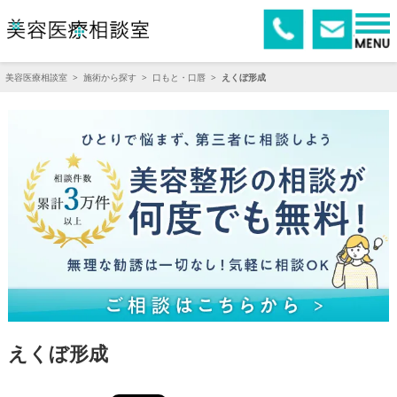
美容医療相談室
>
施術から探す
>
口もと・口唇
>
えくぼ形成
えくぼ形成