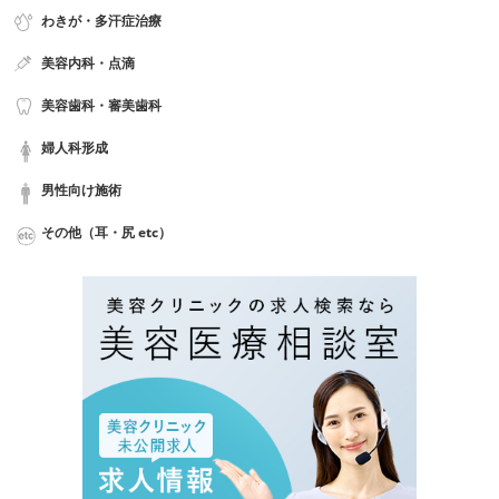
わきが・多汗症治療
美容内科・点滴
美容歯科・審美歯科
婦人科形成
男性向け施術
その他（耳・尻 etc）