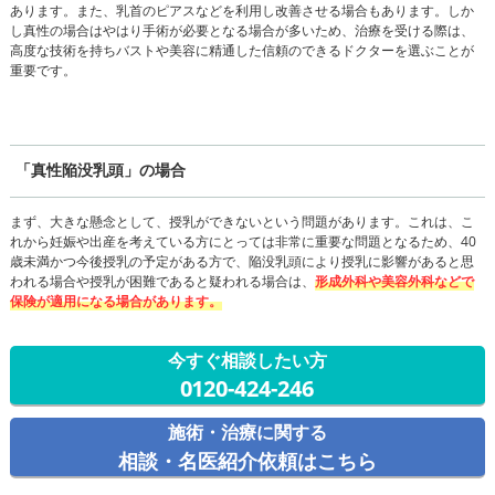
あります。また、乳首のピアスなどを利用し改善させる場合もあります。しか
し真性の場合はやはり手術が必要となる場合が多いため、治療を受ける際は、
高度な技術を持ちバストや美容に精通した信頼のできるドクターを選ぶことが
重要です。
「真性陥没乳頭」の場合
まず、大きな懸念として、授乳ができないという問題があります。これは、こ
れから妊娠や出産を考えている方にとっては非常に重要な問題となるため、40
歳未満かつ今後授乳の予定がある方で、陥没乳頭により授乳に影響があると思
われる場合や授乳が困難であると疑われる場合は、
形成外科や美容外科などで
保険が適用になる場合があります。
今すぐ相談したい方
0120-424-246
施術・治療に関する
相談・名医紹介依頼はこちら