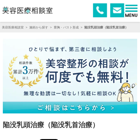
美容医療相談室
>
施術から探す
>
豊胸・バスト形成
>
陥没乳頭治療（陥没乳首治療）
陥没乳頭治療（陥没乳首治療）