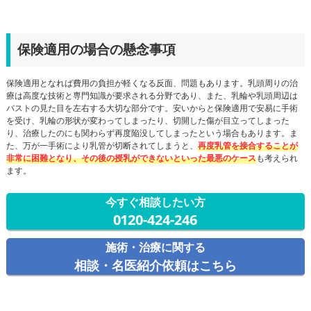
保険適用の場合の懸念事項
保険適用となれば費用の負担が軽くなる反面、問題もあります。乳頭周りの治
療は高度な技術と専門知識が要求される分野であり、また、乳輪や乳頭周辺は
バストの見た目を左右する大切な部分です。安いからと保険適用で安易に手術
を受け、乳輪の形状が変わってしまったり、切開した傷が目立ってしまった
り、治療したのにも関わらず再度陥没してしまったという場合もあります。ま
た、万が一手術により乳管が切断されてしまうと、
再度乳管を接合することが
非常に困難となり、その後の授乳ができないといった最悪のケース
も考えられ
ます。
今すぐ相談したい方
0120-424-246
施術・治療に関する
相談・名医紹介依頼はこちら