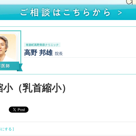
有楽町高野美容クリニック
高野 邦雄
院長
縮小（乳首縮小）
示にする ]