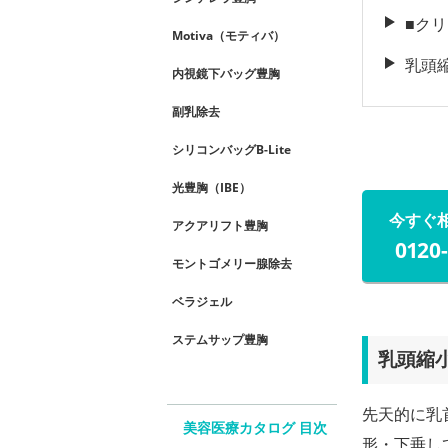
■ク
Motiva（モティバ）
乳頭
内視鏡下バッグ豊胸
副乳除去
シリコンバッグB-Lite
光豊胸（IBE）
今すぐ
アクアリフト豊胸
0120
モントゴメリー腺除去
ベラジェル
ステムサップ豊胸
乳頭縮
先天的に乳
美容医療カタログ 目次
形・下垂し