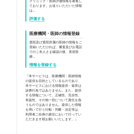
クリニック・医師評価情報を募集し
ております。お送りいただいた情報
は…
評価する
医療機関・医師の情報登録
貴院及び貴院所属の医師の情報をご
登録いただければ、審査及びお電話
でのご本人さま確認の後、美容医
療…
情報を登録する
『本サービスは、医療機関・医師情報
の提供を目的としているものであり、
本サービスにおける情報提供・返答は
診療行為ではありません。また、提供
する情報について、正確性、完全性、
有益性、その他一切について責任を負
うものではありません。提供した情報
を用いて行う行動・判断・決定等は、
利用者ご自身の責任において行ってい
ただきます様お願いいたします。』