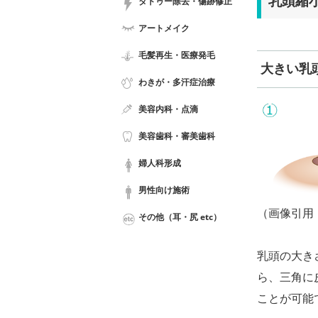
乳頭縮
タトゥー除去・傷跡修正
アートメイク
毛髪再生・医療発毛
大きい乳
わきが・多汗症治療
美容内科・点滴
美容歯科・審美歯科
婦人科形成
男性向け施術
（画像引用
その他（耳・尻 etc）
乳頭の大き
ら、三角に
ことが可能