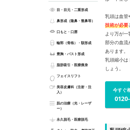
目・目元・二重形成
乳頭は血管
鼻形成（隆鼻・整鼻等）
技術が必要
口もと・口唇
より万が一
部分の血流
輪郭（骨格）・額形成
あります。
豊胸・バスト形成
乳頭縮小は
脂肪吸引・医療痩身
しょう。
フェイスリフト
美容皮膚科（注射・注
今すぐ
入）
0120
肌の治療（光・レーザ
ー）
永久脱毛・医療脱毛