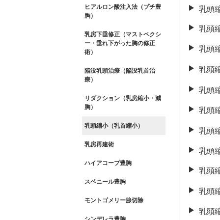
ヒアルロン酸注入法（プチ豊
乳頭
胸）
乳頭
乳房下垂修正（マストペクシ
ー・垂れ下がった胸の修正
乳頭
術）
乳頭
陥没乳頭治療（陥没乳首治
療）
乳頭
リダクション（乳房縮小・減
胸）
乳頭
乳頭縮小（乳首縮小）
乳頭
乳房再建術
乳頭
ハイアコープ豊胸
乳頭
スベニール豊胸
乳頭
モントゴメリー腺切除
乳頭
シンデレラ豊胸