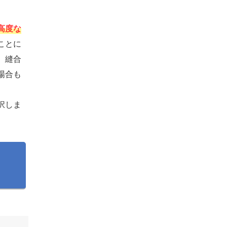
高度な
ことに
、縫合
場合も
択しま