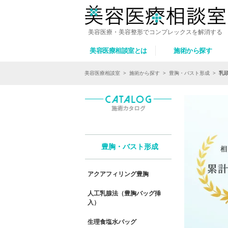
美容医療・美容整形でコンプレックスを解消する
美容医療相談室とは
施術から探す
美容医療相談室
>
施術から探す
>
豊胸・バスト形成
>
乳
豊胸・バスト形成
アクアフィリング豊胸
人工乳腺法（豊胸バッグ挿
入）
生理食塩水バッグ