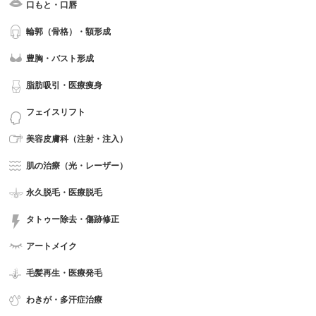
口もと・口唇
輪郭（骨格）・額形成
豊胸・バスト形成
脂肪吸引・医療痩身
フェイスリフト
美容皮膚科（注射・注入）
肌の治療（光・レーザー）
永久脱毛・医療脱毛
タトゥー除去・傷跡修正
アートメイク
毛髪再生・医療発毛
わきが・多汗症治療