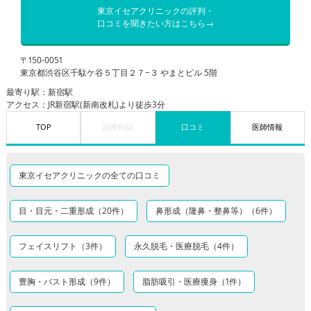
東京イセアクリニックの評判・
口コミを聞きたい方はこちら→
〒150-0051
東京都渋谷区千駄ケ谷５丁目２７−３ やまとビル 5階
最寄り駅：新宿駅
アクセス：JR新宿駅(新南改札)より徒歩3分
TOP
診療科目
口コミ
医師情報
東京イセアクリニックの全ての口コミ
目・目元・二重形成（20件）
鼻形成（隆鼻・整鼻等）（6件）
フェイスリフト（3件）
永久脱毛・医療脱毛（4件）
豊胸・バスト形成（9件）
脂肪吸引・医療痩身（1件）