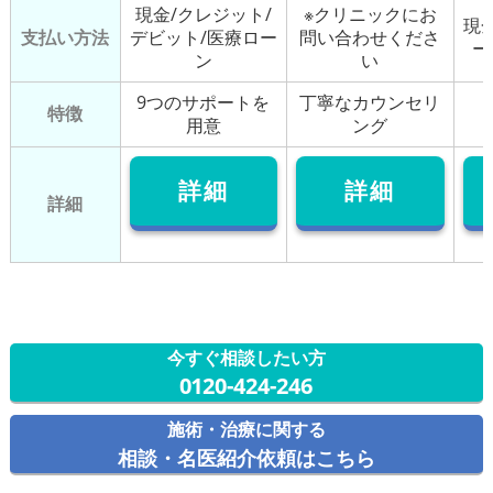
現金/クレジット/
※クリニックにお
現
支払い方法
デビット/医療ロー
問い合わせくださ
ー
ン
い
9つのサポートを
丁寧なカウンセリ
特徴
用意
ング
詳細
詳細
詳細
今すぐ相談したい方
0120-424-246
施術・治療に関する
相談・名医紹介依頼はこちら