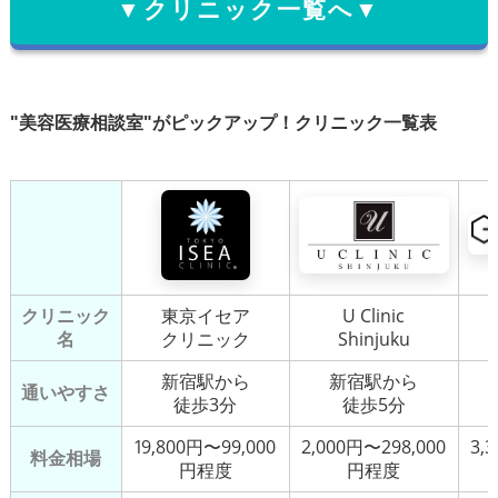
▼クリニック一覧へ▼
"美容医療相談室"がピックアップ！クリニック一覧表
クリニック
東京イセア
U Clinic
名
クリニック
Shinjuku
新宿駅から
新宿駅から
通いやすさ
徒歩3分
徒歩5分
19,800円〜99,000
2,000円〜298,000
3,
料金相場
円程度
円程度