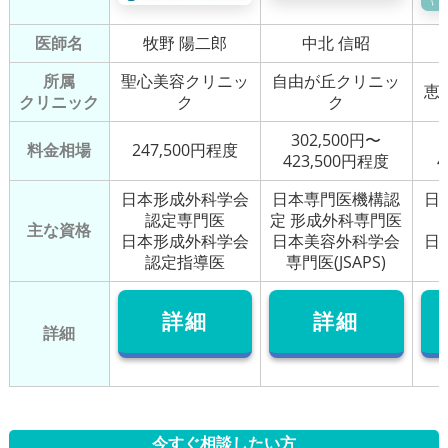
医師名
牧野 陽二郎
中北 信昭
所属
聖心美容クリニッ
自由が丘クリニッ
恵
クリニック
ク
ク
302,500円〜
料金相場
247,500円程度
423,500円程度
4
日本形成外科学会
日本専門医機構認
日
認定専門医
定 形成外科専門医
主な資格
日本形成外科学会
日本美容外科学会
日
認定指導医
専門医(JSAPS)
詳細
詳細
詳細
今すぐ相談したい方