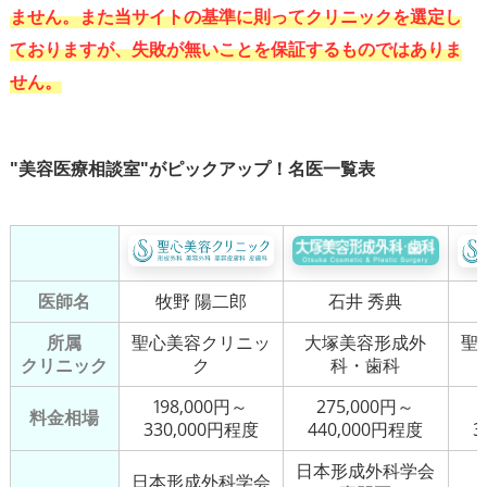
ません。また当サイトの基準に則ってクリニックを選定し
ておりますが、失敗が無いことを保証するものではありま
"美容医療相談室"がピックアップ！名医一覧表
医師名
牧野 陽二郎
石井 秀典
所属
聖心美容クリニッ
大塚美容形成外
聖
クリニック
ク
科・歯科
198,000円～
275,000円～
料金相場
330,000円程度
440,000円程度
3
日本形成外科学会
日本形成外科学会