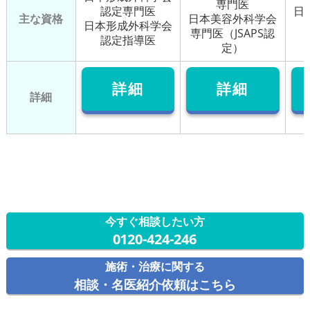
専門医
認定専門医
日
主な資格
日本美容外科学会
日本形成外科学会
専門医（JSAPS認
認定指導医
定）
詳細
詳細
詳細
今すぐ相談したい方
0120-424-246
施術・治療に関する
相談・名医紹介依頼はこちら