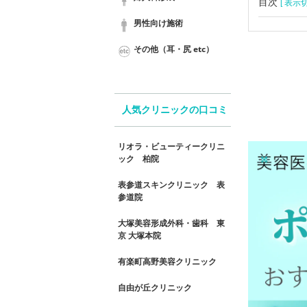
目次
[ 表示切
男性向け施術
その他（耳・尻 etc）
人気クリニックの口コミ
リオラ・ビューティークリニ
ック 柏院
表参道スキンクリニック 表
参道院
大塚美容形成外科・歯科 東
京 大塚本院
有楽町高野美容クリニック
自由が丘クリニック