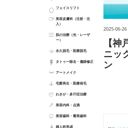
フェイスリフト
美容皮膚科（注射・注
入）
2025-06-26
肌の治療（光・レーザ
ー）
【神
永久脱毛・医療脱毛
ニッ
タトゥー除去・傷跡修正
ン
アートメイク
毛髪再生・医療発毛
わきが・多汗症治療
美容内科・点滴
美容歯科・審美歯科
婦人科形成