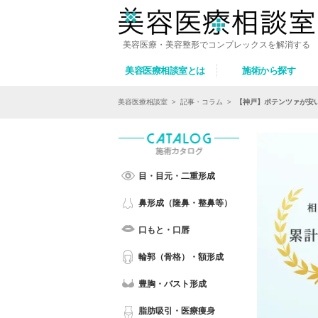
美容医療・美容整形でコンプレックスを解消する
美容医療相談室とは
施術から探す
美容医療相談室
>
記事・コラム
>
【神戸】ポテンツァが安
目・目元・二重形成
鼻形成（隆鼻・整鼻等）
口もと・口唇
輪郭（骨格）・額形成
豊胸・バスト形成
脂肪吸引・医療痩身