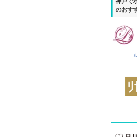
神戸で
のおす