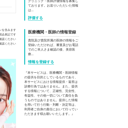
クリニック・医師評価情報を募集し
ております。お送りいただいた情報
は…
評価する
ンを含みます
医療機関・医師の情報登録
税込表記です
確認ください
貴院及び貴院所属の医師の情報をご
登録いただければ、審査及びお電話
でのご本人さま確認の後、美容医
療…
情報を登録する
『本サービスは、医療機関・医師情報
の提供を目的としているものであり、
本サービスにおける情報提供・返答は
診療行為ではありません。また、提供
する情報について、正確性、完全性、
有益性、その他一切について責任を負
うものではありません。提供した情報
を用いて行う行動・判断・決定等は、
利用者ご自身の責任において行ってい
ただきます様お願いいたします。』