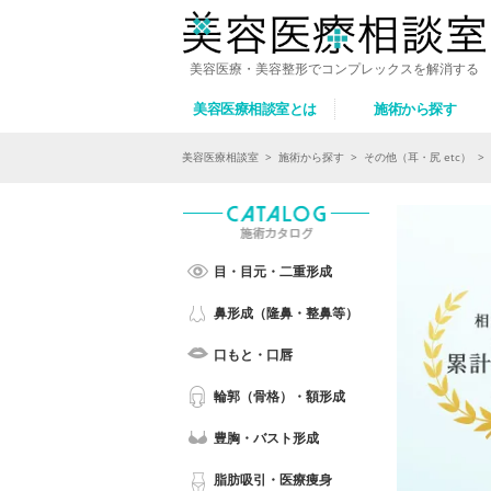
美容医療・美容整形でコンプレックスを解消する
美容医療相談室とは
施術から探す
美容医療相談室
>
施術から探す
>
その他（耳・尻 etc）
>
目・目元・二重形成
鼻形成（隆鼻・整鼻等）
口もと・口唇
輪郭（骨格）・額形成
豊胸・バスト形成
脂肪吸引・医療痩身