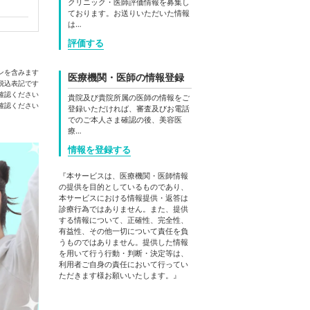
クリニック・医師評価情報を募集し
ております。お送りいただいた情報
は…
評価する
ンを含みます
医療機関・医師の情報登録
税込表記です
確認ください
貴院及び貴院所属の医師の情報をご
登録いただければ、審査及びお電話
でのご本人さま確認の後、美容医
療…
情報を登録する
『本サービスは、医療機関・医師情報
の提供を目的としているものであり、
本サービスにおける情報提供・返答は
診療行為ではありません。また、提供
する情報について、正確性、完全性、
有益性、その他一切について責任を負
うものではありません。提供した情報
を用いて行う行動・判断・決定等は、
利用者ご自身の責任において行ってい
ただきます様お願いいたします。』