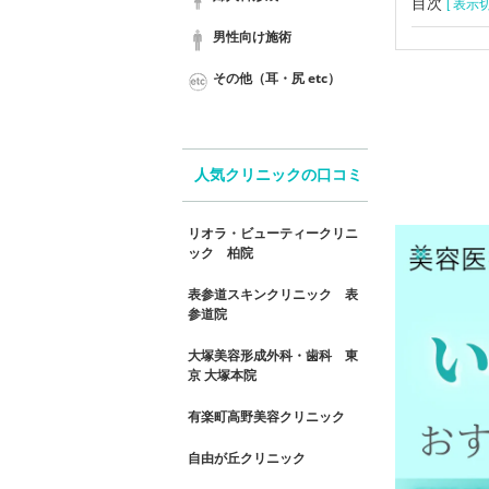
目次
[ 表示切
男性向け施術
その他（耳・尻 etc）
人気クリニックの口コミ
リオラ・ビューティークリニ
ック 柏院
表参道スキンクリニック 表
参道院
大塚美容形成外科・歯科 東
京 大塚本院
有楽町高野美容クリニック
自由が丘クリニック