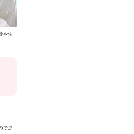
響や生
ので是