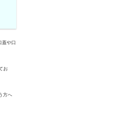
口蓋や口
てお
う方へ