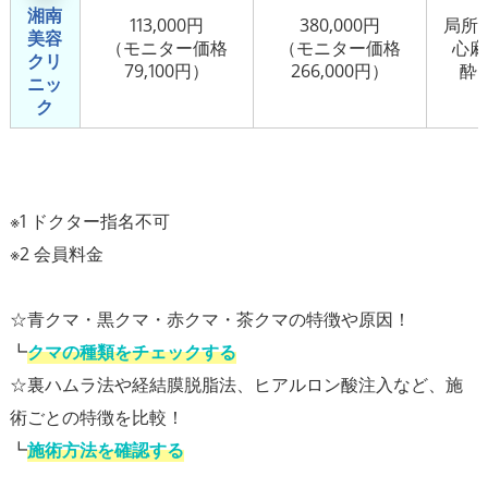
湘南
113,000円
380,000円
局所
美容
（モニター価格
（モニター価格
心麻
クリ
79,100円）
266,000円）
酔）
ニッ
ク
※1 ドクター指名不可
※2 会員料金
☆青クマ・黒クマ・赤クマ・茶クマの特徴や原因！
┗
クマの種類をチェックする
☆裏ハムラ法や経結膜脱脂法、ヒアルロン酸注入など、施
術ごとの特徴を比較！
┗
施術方法を確認する