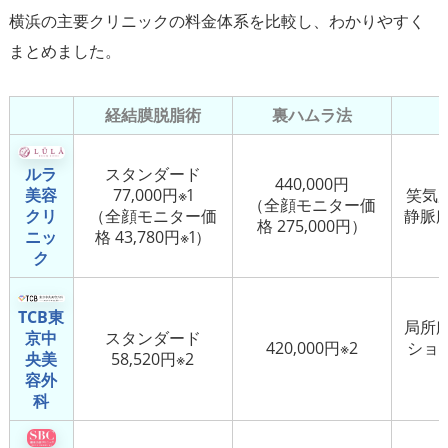
横浜の主要クリニックの料金体系を比較し、わかりやすく
経結膜脱脂術
裏ハムラ法
ルラ
スタンダード
440,000円
美容
77,000円※1
笑気麻
（全顔モニター価
クリ
（全顔モニター価
静脈麻
格 275,000円）
ニッ
格 43,780円※1）
ク
TCB東
局所
京中
スタンダード
420,000円※2
ショ
央美
58,520円※2
容外
科