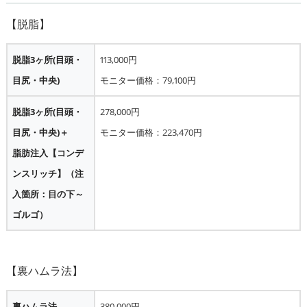
脱脂3ヶ所(目頭・
113,000円
目尻・中央)
モニター価格：79,100円
脱脂3ヶ所(目頭・
278,000円
目尻・中央)＋
モニター価格：223,470円
脂肪注入【コンデ
ンスリッチ】（注
入箇所：目の下～
ゴルゴ）
裏ハムラ法
380,000円