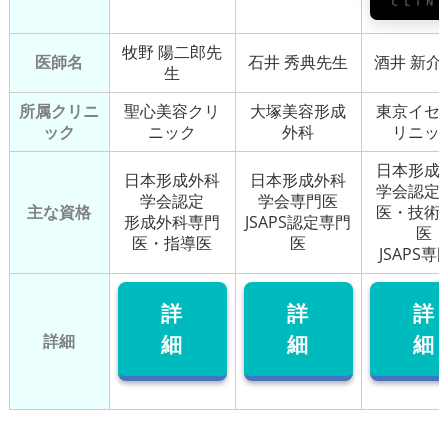
牧野 陽二郎先
医師名
石井 秀典先生
酒井 新介
生
所属クリニ
聖心美容クリ
大塚美容形成
東京イセ
ック
ニック
外科
リニッ
日本形成
日本形成外科
日本形成外科
学会認定
学会認定
学会専門医
主な資格
医・技術
形成外科専門
JSAPS認定専門
医
医・指導医
医
JSAPS専
詳
詳
詳
詳細
細
細
細