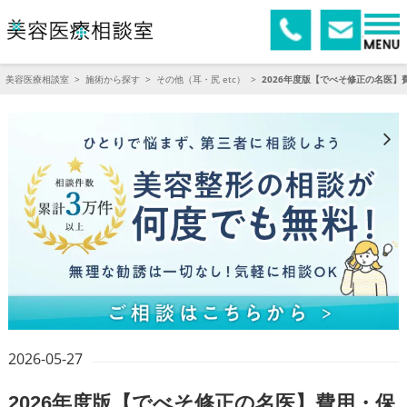
美容医療相談室
>
施術から探す
>
その他（耳・尻 etc）
>
2026年度版【でべそ修正の名医
2026-05-27
2026年度版【でべそ修正の名医】費用・保