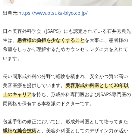
出典元:
https://www.otsuka-biyo.co.jp/
日本美容外科学会（JSAPS）にも認定されている石井秀典先
生は、
患者様の負担を少なくすること
を大事に、患者様の
希望をしっかり理解するためカウンセリングに力を入れて
います。
長い間形成外科の分野で経験を積まれ、安全かつ質の高い
美容医療を提供しています。
美容形成外科医として20年以
上のキャリア
を持ち、形成外科専門医およびJSAPS専門医の
両資格を保有する本格派のドクターです。
包茎手術の修正においては、形成外科医として培ってきた
繊細な縫合技術
と、美容外科医としてのデザイン力が活か