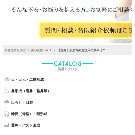
美容医療相談室
>
美容医療Ｑ＆Ａ
>
【豊胸】脂肪幹細胞注入の効果は？
目・目元・二重形成
鼻形成（隆鼻・整鼻等）
口もと・口唇
輪郭（骨格）・額形成
豊胸・バスト形成