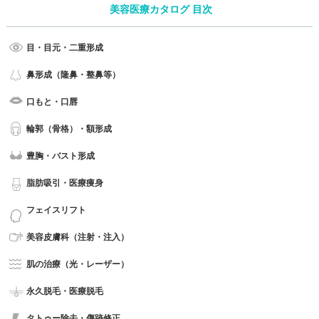
美容医療カタログ 目次
目・目元・二重形成
鼻形成（隆鼻・整鼻等）
口もと・口唇
輪郭（骨格）・額形成
豊胸・バスト形成
脂肪吸引・医療痩身
フェイスリフト
美容皮膚科（注射・注入）
肌の治療（光・レーザー）
永久脱毛・医療脱毛
タトゥー除去・傷跡修正