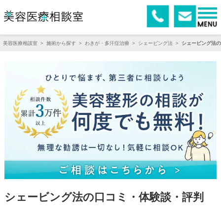
美容医療相談室
>
施術から探す
>
わきが・多汗症治療
>
シェービング法
>
シェービング法の
シェービング法の口コミ・体験談・評判