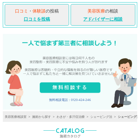
口コミ
・
体験談
の投稿
美容医療
の相談
口コミを投稿
アドバイザーに相談
無料相談電話：0120-424-246
美容医療相談室
>
施術から探す
>
わきが・多汗症治療
>
シェービング法
>
シェービング法