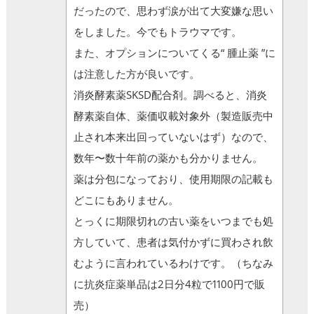
だったので、思わず涙が出て大変嫌な思い
をしました。今でもトラウマです。
また、オプションについてくる“ 腫止薬 ”に
は注意した方が良いです。
消炎酵素薬SKSD配合剤。調べると、消炎
酵素薬自体、薬価収載対象外（製造販売中
止され本来出回っていないはず）なので、
数年〜数十年前の薬かも分かりません。
薬は分包になっており、使用期限の記載も
どこにもありません。
とっくに期限切れの古い薬をいつまでも処
方していて、患者は気付かずに買わされ飲
むように言われているわけです。（ちなみ
に抗炎症薬単品は2日分4粒で1100円で販
売）