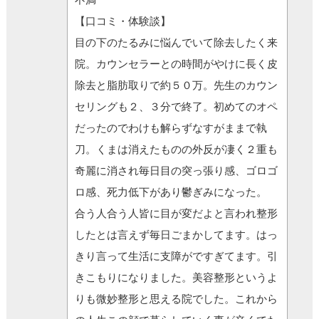
【口コミ・体験談】
目の下のたるみに悩んでいて除去したく来
院。カウンセラーとの時間がやけに長く皮
除去と脂肪取りで約５０万。先生のカウン
セリングも２、３分で終了。初めてのオペ
だったのでわけも解らずなすがままで執
刀。くまは消えたものの外反が凄く２重も
奇麗に消され毎日目の突っ張り感、ゴロゴ
ロ感、死力低下があり鬱ぎみになった。
合う人合う人皆に目が変だよと言われ整形
したとは言えず毎日ごまかしてます。はっ
きり言って生活に支障がですぎてます。引
きこもりになりました。美容整形というよ
りも微妙整形と思える院でした。これから