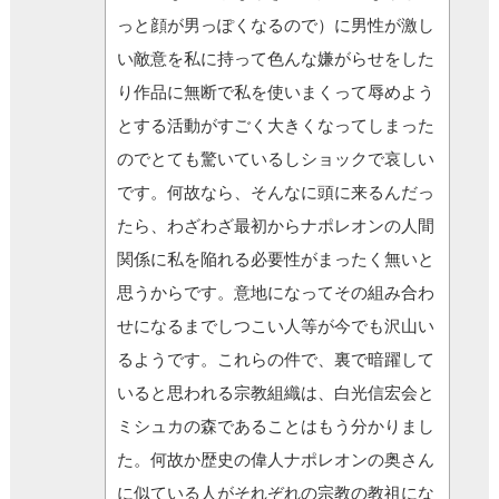
っと顔が男っぽくなるので）に男性が激し
い敵意を私に持って色んな嫌がらせをした
り作品に無断で私を使いまくって辱めよう
とする活動がすごく大きくなってしまった
のでとても驚いているしショックで哀しい
です。何故なら、そんなに頭に来るんだっ
たら、わざわざ最初からナポレオンの人間
関係に私を陥れる必要性がまったく無いと
思うからです。意地になってその組み合わ
せになるまでしつこい人等が今でも沢山い
るようです。これらの件で、裏で暗躍して
いると思われる宗教組織は、白光信宏会と
ミシュカの森であることはもう分かりまし
た。何故か歴史の偉人ナポレオンの奥さん
に似ている人がそれぞれの宗教の教祖にな