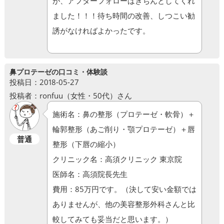
が、アフターフォローはきちんとしてくれ
ました！！！待ち時間の改善、しつこい勧
誘がなければよかったです。
鼻プロテーゼの口コミ・体験談
投稿日：2018-05-27
投稿者：ronfuu（女性・50代）さん
施術名：鼻の整形（プロテーゼ・軟骨）＋
輪郭整形（あご削り・顎プロテーゼ）＋唇
普通
整形（下唇の縮小）
クリニック名：高須クリニック 東京院
医師名：高須院長先生
費用：85万円です。（決して安い金額では
ありませんが、他の美容整形外科さんと比
較してみても妥当だと思います。）