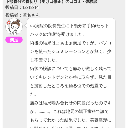
下顎骨分節骨切り（受け口修正）の口コミ・体験談
投稿日：12/18/14
投稿者：匿名さん
○○病院の院長先生に下顎分節手術(セット
バック)の施術を受けました。
満足
術後の結果はまぁまぁ満足ですが。パソコ
ンを使ったシュミレーションとか無く、少
し不安でした。
術後の検診についても痛みが激しく残って
いてもレントゲンとか特に取らず。見た目
と施術したところを触る位での処置でし
た。
痛みは結局噛み合わせの問題だったのです
が。………。これは地元の矯正歯科で診て
もらってわかった結果でした。美容整形に