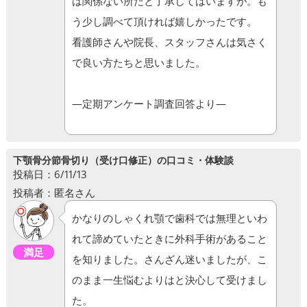
は関係ない所だと了承してはいますが。も
う少し調べて頂ければ嬉しかったです。
看護師さんや院長、スタッフさんは気さく
で良い方たちと思いました。
―定期アンケート調査回答より―
下顎骨分節骨切り（受け口修正）の口コミ・体験談
投稿日：6/11/13
投稿者：匿名さん
かなりのしゃくれ顎で歯科では無理といわ
れて諦めていたときに外科手術があること
満足
を知りました。さんざん迷いましたが、こ
のまま一生悩むよりはと決心して受けまし
た。