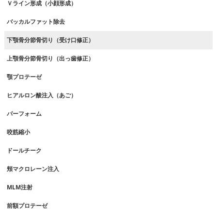
Ｖライン形成（小顔形成）
バッカルファット除去
下顎骨分節骨切り（受け口修正）
上顎骨分節骨切り（出っ歯修正）
顎プロテーゼ
ヒアルロン酸注入（あご）
パーフォーム
咬筋縮小
ドールチーク
頬マクロレーン注入
MLM注射
前額プロテーゼ