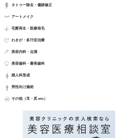
タトゥー除去・傷跡修正
アートメイク
毛髪再生・医療発毛
わきが・多汗症治療
美容内科・点滴
美容歯科・審美歯科
婦人科形成
男性向け施術
その他（耳・尻 etc）