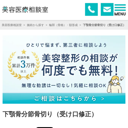
美容医療相談室
>
施術から探す
>
輪郭（骨格）・額形成
>
下顎骨分節骨切り（受け口修正）
下顎骨分節骨切り（受け口修正）