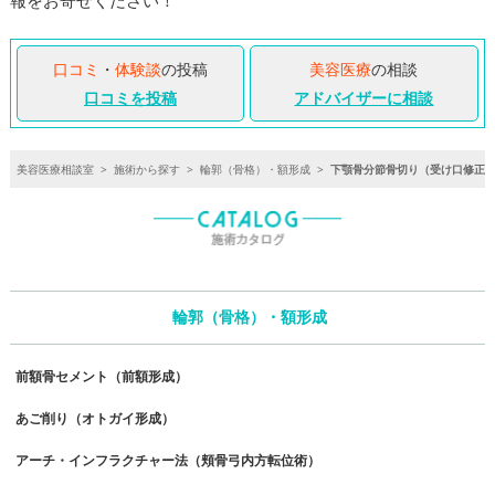
報をお寄せください！
口コミ
・
体験談
の投稿
美容医療
の相談
口コミを投稿
アドバイザーに相談
美容医療相談室
>
施術から探す
>
輪郭（骨格）・額形成
>
下顎骨分節骨切り（受け口修正
輪郭（骨格）・額形成
前額骨セメント（前額形成）
あご削り（オトガイ形成）
アーチ・インフラクチャー法（頬骨弓内方転位術）