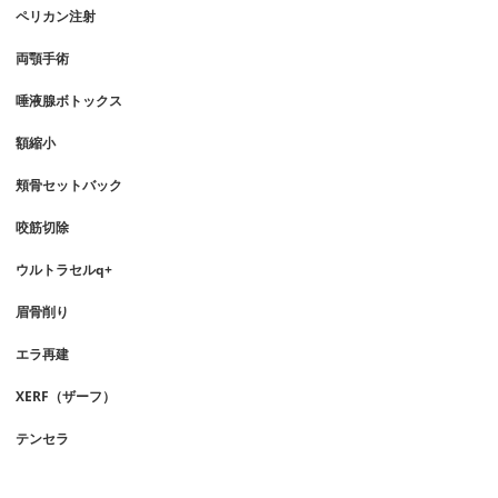
ペリカン注射
両顎手術
唾液腺ボトックス
額縮小
頬骨セットバック
咬筋切除
ウルトラセルq+
眉骨削り
エラ再建
XERF（ザーフ）
テンセラ