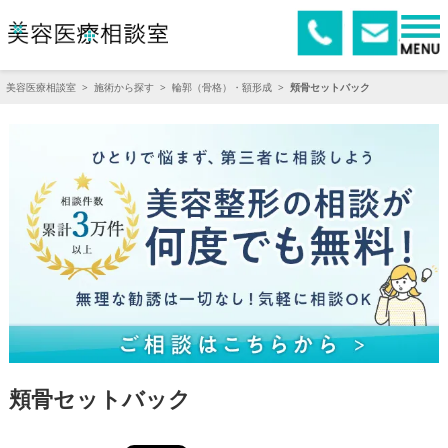
美容医療相談室
>
施術から探す
>
輪郭（骨格）・額形成
>
頬骨セットバック
頬骨セットバック