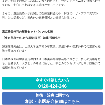
また、他院での施術にお悩みの方への対応や、セカンドオピニオン外来も行っ
ており、安心して相談できる環境が整っています。
さらに、慶應義塾大学病院との医療連携協力や、韓国の「ザ・プラス美容外
科」との提携など、国内外の医療機関との連携も特徴です。
東京美容外科の頬骨セットバックの名医
【東京美容外科 名古屋院 院長】加藤 秀輝先生
加藤秀輝先生は、山形大学医学部を卒業後、形成外科や整形外科での豊富な経
験を積まれています。
日本形成外科学会認定専門医や日本美容外科学会専門医など、多くの資格を持
ち、患者さん一人ひとりの希望に応じた丁寧なカウンセリングと高い技術力で
信頼を集めています。
今すぐ相談したい方
0120-424-246
施術・治療に関する
相談・名医紹介依頼はこちら