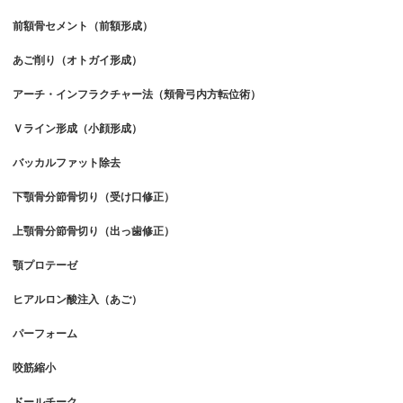
前額骨セメント（前額形成）
あご削り（オトガイ形成）
アーチ・インフラクチャー法（頬骨弓内方転位術）
Ｖライン形成（小顔形成）
バッカルファット除去
下顎骨分節骨切り（受け口修正）
上顎骨分節骨切り（出っ歯修正）
顎プロテーゼ
ヒアルロン酸注入（あご）
パーフォーム
咬筋縮小
ドールチーク