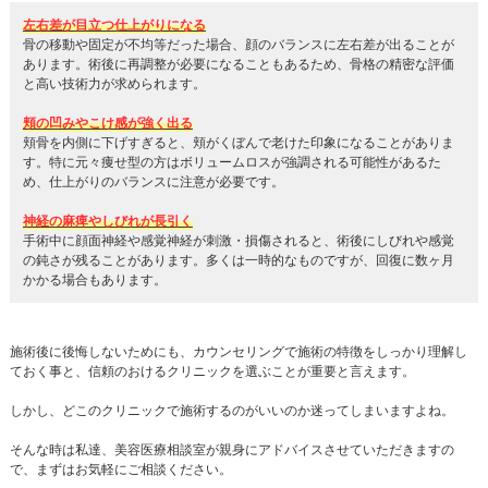
左右差が目立つ仕上がりになる
骨の移動や固定が不均等だった場合、顔のバランスに左右差が出ることが
あります。術後に再調整が必要になることもあるため、骨格の精密な評価
と高い技術力が求められます。
頬の凹みやこけ感が強く出る
頬骨を内側に下げすぎると、頬がくぼんで老けた印象になることがありま
す。特に元々痩せ型の方はボリュームロスが強調される可能性があるた
め、仕上がりのバランスに注意が必要です。
神経の麻痺やしびれが長引く
手術中に顔面神経や感覚神経が刺激・損傷されると、術後にしびれや感覚
の鈍さが残ることがあります。多くは一時的なものですが、回復に数ヶ月
かかる場合もあります。
施術後に後悔しないためにも、カウンセリングで施術の特徴をしっかり理解し
ておく事と、信頼のおけるクリニックを選ぶことが重要と言えます。
しかし、どこのクリニックで施術するのがいいのか迷ってしまいますよね。
そんな時は私達、美容医療相談室が親身にアドバイスさせていただきますの
で、まずはお気軽にご相談ください。