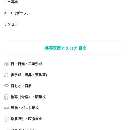
エラ再建
XERF（ザーフ）
テンセラ
美容医療カタログ 目次
目・目元・二重形成
鼻形成（隆鼻・整鼻等）
口もと・口唇
輪郭（骨格）・額形成
豊胸・バスト形成
脂肪吸引・医療痩身
フェイスリフト