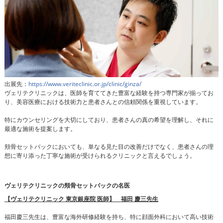
出展先：
https://www.veriteclinic.or.jp/clinic/ginza/
ヴェリテクリニックは、医師を育ててきた豊富な経験を持つ専門家が揃ってお
り、美容医療における技術力と患者さんとの信頼関係を重視しています。
特にカウンセリングを大切にしており、患者さんの真の希望を理解し、それに
最適な施術を提案します。
頬骨セットバックにおいても、単なる見た目の改善だけでなく、患者さんの理
想に寄り添った丁寧な施術が受けられるクリニックと言えるでしょう。
ヴェリテクリニックの頬骨セットバックの名医
【ヴェリテクリニック 東京銀座院 医師】 福田 慶三先生
福田慶三先生は、豊富な海外研修経験を持ち、特に顔面外科において高い技術