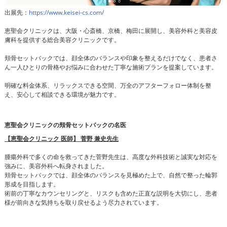
出展先：
https://www.keisei-cs.com/
恵聖会クリニックは、大阪・心斎橋、京橋、梅田に展開し、美容外科と美容皮
膚科を提供する総合美容クリニックです。
頬骨セットバックでは、顔全体のバランスや印象を整えるだけでなく、患者さ
ん一人ひとりの骨格やお悩みに合わせた丁寧な施術プランを提案しています。
明確な料金体系、リラックスできる空間、万全のアフターフォロー体制を整
え、安心して相談できる環境が魅力です。
恵聖会クリニックの頬骨セットバックの名医
【恵聖会クリニック 医師】 菅野 兼史先生
腫瘍外科で多くの命を救ってきた菅野先生は、高度な外科技術と誠実な対応を
強みに、美容外科へ転身されました。
頬骨セットバックでは、顔全体のバランスを見極めた上で、自然で整った輪郭
形成を目指します。
術前の丁寧なカウンセリングと、リスクも含めた正直な説明を大切にし、患者
様が前向きな気持ちを取り戻せるよう尽力されています。