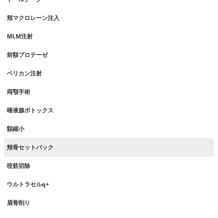
頬マクロレーン注入
MLM注射
前額プロテーゼ
ペリカン注射
両顎手術
唾液腺ボトックス
額縮小
頬骨セットバック
咬筋切除
ウルトラセルq+
眉骨削り