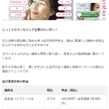
じっくりカウンセリングを受けたい方へ！
注入治療や肌治療に強みを持つ品川美容外科は、痛みに配慮した施術や自然な
仕上がりを求める方におすすめです。
ダウンタイムの少ない施術も豊富に取り扱い、患者さんの負担軽減に繋がって
います。
駅チカ立地が多く、通いやすさにも定評があり価格と技術のバランスが取れた
優良クリニックです。
品川美容外科の料金
施術名
部位
料金（税込）
超音波ハイブリッド法
片ワキ
146,000円（会員価格 116,800
円）