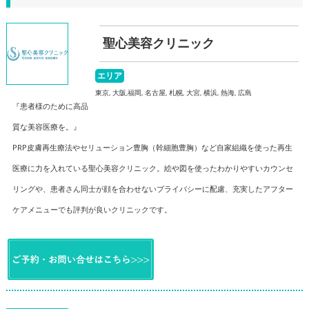
聖心美容クリニック
エリア
東京, 大阪,福岡, 名古屋, 札幌, 大宮, 横浜, 熱海, 広島
『患者様のために高品
質な美容医療を。』
PRP皮膚再生療法やセリューション豊胸（幹細胞豊胸）など自家組織を使った再生
医療に力を入れている聖心美容クリニック。絵や図を使ったわかりやすいカウンセ
リングや、患者さん同士が顔を合わせないプライバシーに配慮、充実したアフター
ケアメニューでも評判が良いクリニックです。