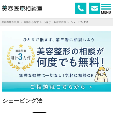
美容医療相談室
>
施術から探す
>
わきが・多汗症治療
>
シェービング法
シェービング法