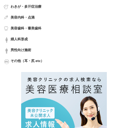
わきが・多汗症治療
美容内科・点滴
美容歯科・審美歯科
婦人科形成
男性向け施術
その他（耳・尻 etc）