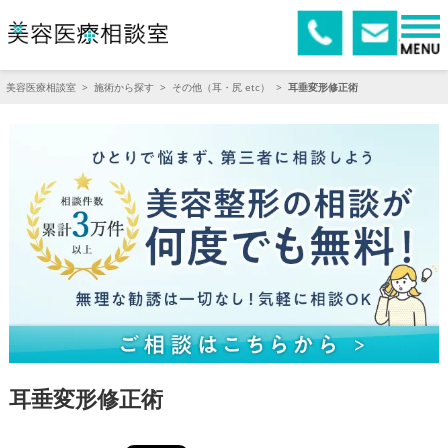
美容医療相談室
>
施術から探す
>
その他（耳・尻 etc）
>
耳垂変形修正術
耳垂変形修正術