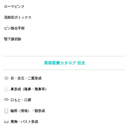
ローマピンク
花粉症ボトックス
ピン除去手術
顎下腺切除
美容医療カタログ 目次
目・目元・二重形成
鼻形成（隆鼻・整鼻等）
口もと・口唇
輪郭（骨格）・額形成
豊胸・バスト形成