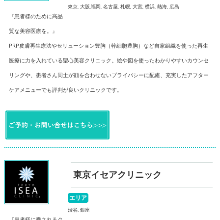
東京, 大阪,福岡, 名古屋, 札幌, 大宮, 横浜, 熱海, 広島
『患者様のために高品
質な美容医療を。』
PRP皮膚再生療法やセリューション豊胸（幹細胞豊胸）など自家組織を使った再生
医療に力を入れている聖心美容クリニック。絵や図を使ったわかりやすいカウンセ
リングや、患者さん同士が顔を合わせないプライバシーに配慮、充実したアフター
ケアメニューでも評判が良いクリニックです。
東京イセアクリニック
エリア
渋谷, 銀座
『患者様に愛されるク