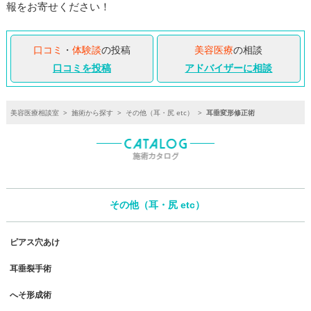
報をお寄せください！
口コミ
・
体験談
の投稿
美容医療
の相談
口コミを投稿
アドバイザーに相談
美容医療相談室
>
施術から探す
>
その他（耳・尻 etc）
>
耳垂変形修正術
その他（耳・尻 etc）
ピアス穴あけ
耳垂裂手術
へそ形成術