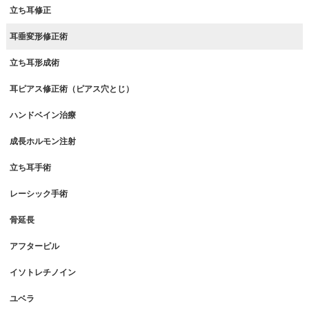
立ち耳修正
耳垂変形修正術
立ち耳形成術
耳ピアス修正術（ピアス穴とじ）
ハンドベイン治療
成長ホルモン注射
立ち耳手術
レーシック手術
骨延長
アフターピル
イソトレチノイン
ユベラ