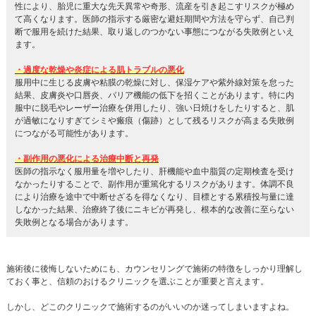
性により、胎児に重大な先天異常や奇形、流産を引き起こすリスクが極め
て高くなります。医師の指示する厳密な避妊期間や方法を守らず、自己判
断で服用を続けた結果、取り返しのつかない事態につながる失敗例といえ
ます。
・過度な乾燥や炎症による肌トラブルの悪化
服用中に生じる皮膚や粘膜の乾燥に対し、保湿ケアや紫外線対策を怠った
結果、皮膚炎や口唇炎、バリア機能の低下を招くことがあります。特に内
服中に脱毛やレーザー治療を併用したり、強い日焼けをしたりすると、肌
が過敏になりすぎてシミや瘢痕（傷跡）として残るリスクが高まる失敗例
につながる可能性があります。
・副作用の悪化による治療中断と再発
医師の指示なく服用量を増やしたり、肝機能や血中脂質の定期検査を受け
なかったりすることで、副作用が重篤化するリスクがあります。体調不良
により治療を途中で中断せざるを得なくなり、目標とする累積投与量に達
しなかった結果、治療終了後にニキビが再発し、根本的な改善に至らない
失敗例となる場合があります。
施術後に後悔しないためにも、カウンセリングで施術の特徴をしっかり理解し
ておく事と、信頼のおけるクリニックを選ぶことが重要と言えます。
しかし、どこのクリニックで施術するのがいいのか迷ってしまいますよね。