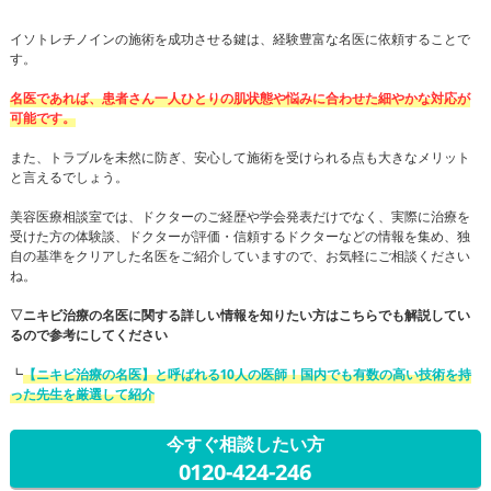
イソトレチノインの施術を成功させる鍵は、経験豊富な名医に依頼することで
す。
名医であれば、患者さん一人ひとりの肌状態や悩みに合わせた細やかな対応が
可能です。
また、トラブルを未然に防ぎ、安心して施術を受けられる点も大きなメリット
と言えるでしょう。
美容医療相談室では、ドクターのご経歴や学会発表だけでなく、実際に治療を
受けた方の体験談、ドクターが評価・信頼するドクターなどの情報を集め、独
自の基準をクリアした名医をご紹介していますので、お気軽にご相談ください
ね。
▽ニキビ治療の名医に関する詳しい情報を知りたい方はこちらでも解説してい
るので参考にしてください
┗
【ニキビ治療の名医】と呼ばれる10人の医師！国内でも有数の高い技術を持
った先生を厳選して紹介
今すぐ相談したい方
0120-424-246