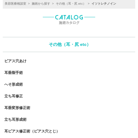
美容医療相談室
>
施術から探す
>
その他（耳・尻 etc）
>
イソトレチノイン
その他（耳・尻 etc）
ピアス穴あけ
耳垂裂手術
へそ形成術
立ち耳修正
耳垂変形修正術
立ち耳形成術
耳ピアス修正術（ピアス穴とじ）