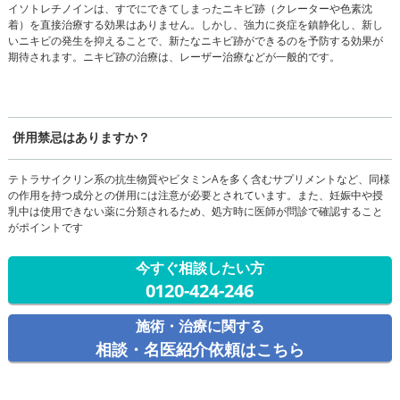
イソトレチノインは、すでにできてしまったニキビ跡（クレーターや色素沈
着）を直接治療する効果はありません。しかし、強力に炎症を鎮静化し、新し
いニキビの発生を抑えることで、新たなニキビ跡ができるのを予防する効果が
期待されます。ニキビ跡の治療は、レーザー治療などが一般的です。
併用禁忌はありますか？
テトラサイクリン系の抗生物質やビタミンAを多く含むサプリメントなど、同様
の作用を持つ成分との併用には注意が必要とされています。また、妊娠中や授
乳中は使用できない薬に分類されるため、処方時に医師が問診で確認すること
がポイントです
今すぐ相談したい方
0120-424-246
施術・治療に関する
相談・名医紹介依頼はこちら