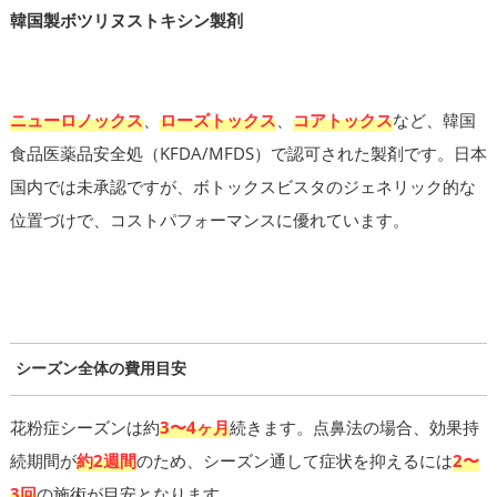
韓国製ボツリヌストキシン製剤
ニューロノックス
、
ローズトックス
、
コアトックス
など、韓国
食品医薬品安全処（KFDA/MFDS）で認可された製剤です。日本
国内では未承認ですが、ボトックスビスタのジェネリック的な
位置づけで、コストパフォーマンスに優れています。
シーズン全体の費用目安
花粉症シーズンは約
3〜4ヶ月
続きます。点鼻法の場合、効果持
続期間が
約2週間
のため、シーズン通して症状を抑えるには
2〜
3回
の施術が目安となります。