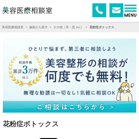
美容医療相談室
>
施術から探す
>
その他（耳・尻 etc）
>
花粉症ボトックス
花粉症ボトックス