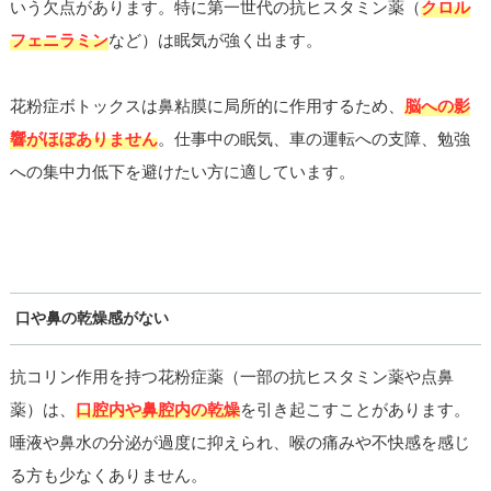
いう欠点があります。特に第一世代の抗ヒスタミン薬（
クロル
フェニラミン
など）は眠気が強く出ます。
花粉症ボトックスは鼻粘膜に局所的に作用するため、
脳への影
響がほぼありません
。仕事中の眠気、車の運転への支障、勉強
への集中力低下を避けたい方に適しています。
口や鼻の乾燥感がない
抗コリン作用を持つ花粉症薬（一部の抗ヒスタミン薬や点鼻
薬）は、
口腔内や鼻腔内の乾燥
を引き起こすことがあります。
唾液や鼻水の分泌が過度に抑えられ、喉の痛みや不快感を感じ
る方も少なくありません。