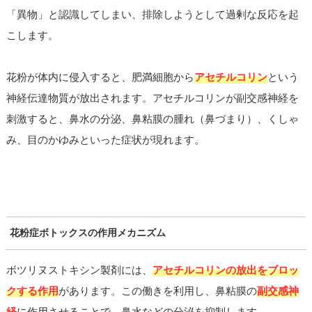
「異物」と認識してしまい、排除しようとして過剰な反応を起
こします。
花粉が体内に侵入すると、肥満細胞から
アセチルコリン
という
神経伝達物質が放出されます。アセチルコリンが副交感神経を
刺激すると、鼻水の分泌、鼻粘膜の腫れ（鼻づまり）、くしゃ
み、目のかゆみといった症状が現れます。
花粉症ボトックスの作用メカニズム
ボツリヌストキシン製剤には、
アセチルコリンの放出をブロッ
クする作用
があります。この働きを利用し、鼻粘膜の
副交感神
経
に作用させることで、鼻水などの分泌を抑制します。