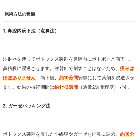
施術方法の種類
1. 鼻腔内滴下法（点鼻法）
注射器を使ってボトックス製剤を鼻腔内にポトポトと滴下し、
鼻粘膜に浸透させます。注射針で刺すことはないため、
痛みは
ほぼありません
。滴下後、
約10分間
安静にして薬剤を浸透させ
ます。効果の持続期間は
約1〜3週間
（通常2週間程度）です。
2. ガーゼパッキング法
ボトックス製剤を浸した小綿球やガーゼを両鼻に詰め、
約10分