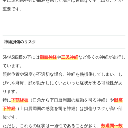
重要です。
神経損傷のリスク
SMAS筋膜の下には
顔面神経
や
三叉神経
など多くの神経が走行し
ています。
照射位置や深度が不適切な場合、神経を熱損傷してしまい、し
びれや麻痺、顔が動かしにくいといった症状が出る可能性があ
ります。
特に
下顎縁枝
（口角から下口唇周囲の運動を司る神経）や
眼窩
下神経
（上口唇周囲の感覚を司る神経）は損傷リスクが高い部
位です。
ただし、これらの症状は一過性であることが多く、
数週間〜数