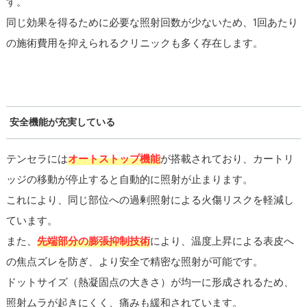
す。
同じ効果を得るために必要な照射回数が少ないため、1回あたり
の施術費用を抑えられるクリニックも多く存在します。
安全機能が充実している
テンセラには
オートストップ機能
が搭載されており、カートリ
ッジの移動が停止すると自動的に照射が止まります。
これにより、同じ部位への過剰照射による火傷リスクを軽減し
ています。
また、
先端部分の膨張抑制技術
により、温度上昇による表皮へ
の焦点ズレを防ぎ、より安全で精密な照射が可能です。
ドットサイズ（熱凝固点の大きさ）が均一に形成されるため、
照射ムラが起きにくく、痛みも緩和されています。