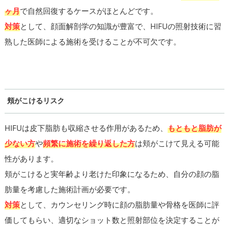
ヶ月
で自然回復するケースがほとんどです。
対策
として、顔面解剖学の知識が豊富で、HIFUの照射技術に習
熟した医師による施術を受けることが不可欠です。
頬がこけるリスク
HIFUは皮下脂肪も収縮させる作用があるため、
もともと脂肪が
少ない方
や
頻繁に施術を繰り返した方
は頬がこけて見える可能
性があります。
頬がこけると実年齢より老けた印象になるため、自分の顔の脂
肪量を考慮した施術計画が必要です。
対策
として、カウンセリング時に顔の脂肪量や骨格を医師に評
価してもらい、適切なショット数と照射部位を決定することが