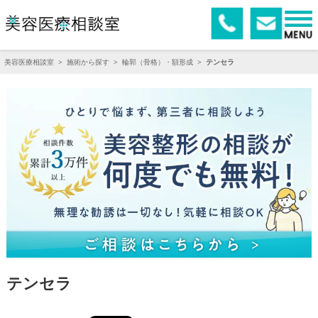
美容医療相談室
>
施術から探す
>
輪郭（骨格）・額形成
>
テンセラ
テンセラ