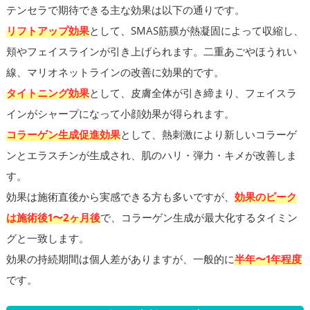
テンセラで期待できる主な効果は以下の通りです。
リフトアップ効果
として、SMAS筋膜が熱凝固によって収縮し、
頬やフェイスラインが引き上げられます。二重あごやほうれい
線、マリオネットラインの改善に効果的です。
タイトニング効果
として、皮膚全体が引き締まり、フェイスラ
インがシャープになって小顔効果が得られます。
コラーゲン生成促進効果
として、熱刺激により新しいコラーゲ
ンとエラスチンが生成され、肌のハリ・弾力・キメが改善しま
す。
効果は施術直後から実感できる方も多いですが、
効果のピーク
は施術後1〜2ヶ月後
で、コラーゲン生成が最大化するタイミン
グと一致します。
効果の持続期間は個人差がありますが、一般的に
半年〜1年程度
です。