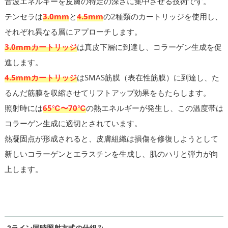
音波エネルギーを皮膚の特定の深さに集中させる技術です。
テンセラは
3.0mm
と
4.5mm
の2種類のカートリッジを使用し、
それぞれ異なる層にアプローチします。
3.0mmカートリッジ
は真皮下層に到達し、コラーゲン生成を促
進します。
4.5mmカートリッジ
はSMAS筋膜（表在性筋膜）に到達し、た
るんだ筋膜を収縮させてリフトアップ効果をもたらします。
照射時には
65℃〜70℃
の熱エネルギーが発生し、この温度帯は
コラーゲン生成に適切とされています。
熱凝固点が形成されると、皮膚組織は損傷を修復しようとして
新しいコラーゲンとエラスチンを生成し、肌のハリと弾力が向
上します。