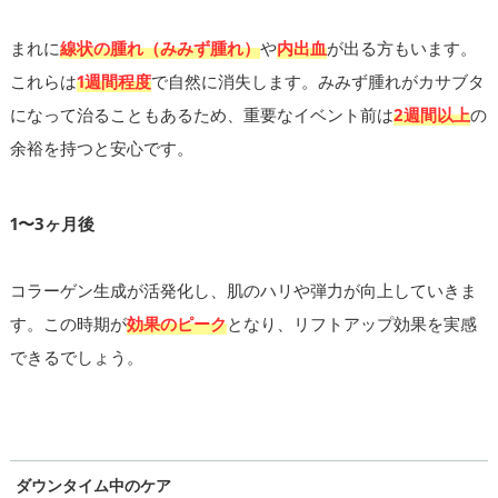
まれに
線状の腫れ（みみず腫れ）
や
内出血
が出る方もいます。
これらは
1週間程度
で自然に消失します。みみず腫れがカサブタ
になって治ることもあるため、重要なイベント前は
2週間以上
の
余裕を持つと安心です。
1〜3ヶ月後
コラーゲン生成が活発化し、肌のハリや弾力が向上していきま
す。この時期が
効果のピーク
となり、リフトアップ効果を実感
できるでしょう。
ダウンタイム中のケア