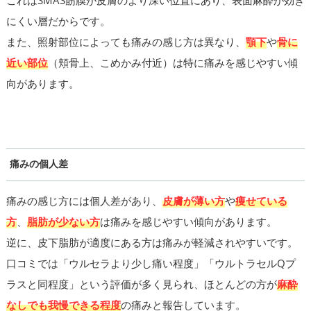
にくい層だからです。
また、照射部位によっても痛みの感じ方は異なり、
顎下
や
骨に
近い部位
（頬骨上、こめかみ付近）は特に痛みを感じやすい傾
向があります。
痛みの個人差
痛みの感じ方には個人差があり、
皮膚が薄い方
や
痩せている
方
、
脂肪が少ない方
は痛みを感じやすい傾向があります。
逆に、皮下脂肪が適度にある方は痛みが軽減されやすいです。
口コミでは「ウルセラより少し痛い程度」「ウルトラセルQプ
ラスと同程度」という評価が多く見られ、ほとんどの方が
麻酔
なしでも我慢できる程度
の痛みと報告しています。