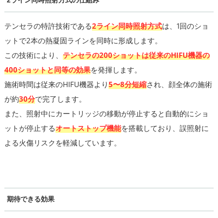
2ライン同時照射方式の仕組み
テンセラの特許技術である
2ライン同時照射方式
は、1回のショ
ットで2本の熱凝固ラインを同時に形成します。
この技術により、
テンセラの200ショットは従来のHIFU機器の
400ショットと同等の効果
を発揮します。
施術時間は従来のHIFU機器より
5〜8分短縮
され、顔全体の施術
が約
30分
で完了します。
また、照射中にカートリッジの移動が停止すると自動的にショ
ットが停止する
オートストップ機能
を搭載しており、誤照射に
よる火傷リスクを軽減しています。
期待できる効果