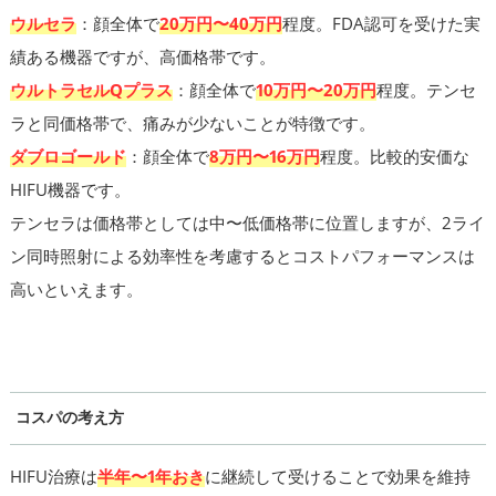
ウルセラ
：顔全体で
20万円〜40万円
程度。FDA認可を受けた実
績ある機器ですが、高価格帯です。
ウルトラセルQプラス
：顔全体で
10万円〜20万円
程度。テンセ
ラと同価格帯で、痛みが少ないことが特徴です。
ダブロゴールド
：顔全体で
8万円〜16万円
程度。比較的安価な
HIFU機器です。
テンセラは価格帯としては中〜低価格帯に位置しますが、2ライ
ン同時照射による効率性を考慮するとコストパフォーマンスは
高いといえます。
コスパの考え方
HIFU治療は
半年〜1年おき
に継続して受けることで効果を維持