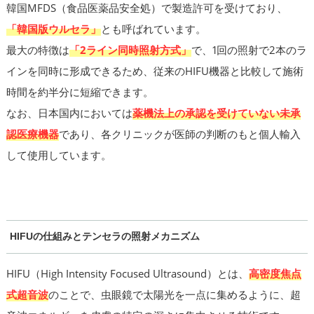
韓国MFDS（食品医薬品安全処）で製造許可を受けており、
「韓国版ウルセラ」
とも呼ばれています。
最大の特徴は
「2ライン同時照射方式」
で、1回の照射で2本のラ
インを同時に形成できるため、従来のHIFU機器と比較して施術
時間を約半分に短縮できます。
なお、日本国内においては
薬機法上の承認を受けていない未承
認医療機器
であり、各クリニックが医師の判断のもと個人輸入
して使用しています。
HIFUの仕組みとテンセラの照射メカニズム
HIFU（High Intensity Focused Ultrasound）とは、
高密度焦点
式超音波
のことで、虫眼鏡で太陽光を一点に集めるように、超