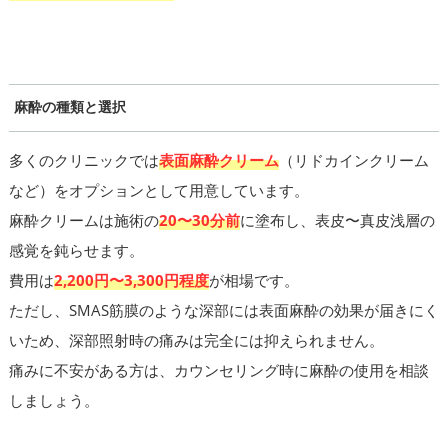
麻酔の種類と選択
多くのクリニックでは
表面麻酔クリーム
（リドカインクリーム
など）をオプションとして用意しています。
麻酔クリームは施術の
20〜30分前
に塗布し、表皮〜真皮浅層の
感覚を鈍らせます。
費用は
2,200円〜3,300円程度
が相場です。
ただし、SMAS筋膜のような深部には表面麻酔の効果が届きにく
いため、深部照射時の痛みは完全には抑えられません。
痛みに不安がある方は、カウンセリング時に麻酔の使用を相談
しましょう。