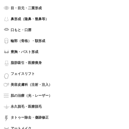
目・目元・二重形成
鼻形成（隆鼻・整鼻等）
口もと・口唇
輪郭（骨格）・額形成
豊胸・バスト形成
脂肪吸引・医療痩身
フェイスリフト
美容皮膚科（注射・注入）
肌の治療（光・レーザー）
永久脱毛・医療脱毛
タトゥー除去・傷跡修正
アートメイク