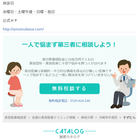
休診日
水曜日・土曜午後・日曜・祝日
公式ＨＰ
http://ainotsubasa.com/
無料相談電話：0120-424-246
美容医療相談室
>
全国の美容医療クリニック情報
>
神奈川県
>
川崎市中原区
>
すずむらク