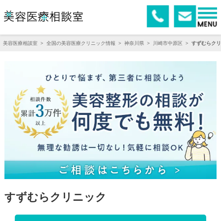
美容医療相談室
>
全国の美容医療クリニック情報
>
神奈川県
>
川崎市中原区
>
すずむらクリ
すずむらクリニック